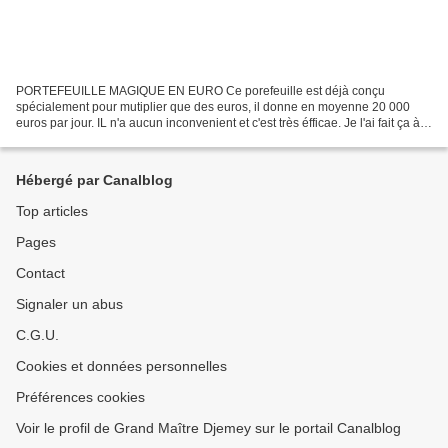
PORTEFEUILLE MAGIQUE EN EURO Ce porefeuille est déjà conçu
spécialement pour mutiplier que des euros, il donne en moyenne 20 000
euros par jour. IL n'a aucun inconvenient et c'est très éfficae. Je l'ai fait ça à
beaucoup d'hommes d'affaires dont je tais...
Hébergé par Canalblog
Top articles
Pages
Contact
Signaler un abus
C.G.U.
Cookies et données personnelles
Préférences cookies
Voir le profil de Grand Maître Djemey sur le portail Canalblog