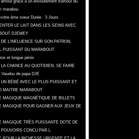
r l'amour grâce a un envoûtement d'amour du
m marabou
z votre âme soeur Durée : 3 Jours
NTER LE LAIT DANS LES SEINS AVEC
BOUT DJEMEY
 DE L'INFLUENCE SUR SON PATRON,
L PUISSANT DU MARABOUT
gros et longue pénis
 LA CHANCE AU QUOTIDIEN, SE FAIRE
 Vaudou de papa DJE
 UN BÉBÉ AVEC LE PLUS PUISSANT ET
D MAITRE MARABOUT
 MAGIQUE MAGNÉTIQUE DE BILLETS
E MAGIQUE POUR GAGNER AUX JEUX DE
 MAGIQUE TRÈS PUISSANTE DOTE DE
 POUVOIRS CONCU PAR L
 POUR LA RICHESSE URGENTE ET LA