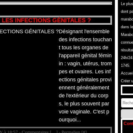
Le plu
dont pa
LES INFECTIONS GÉNITALES ?
marabo
dans l
Désignant l'ensemble
Marabo
des infections touchan
connue
t tous les organes de
résulta
l'appareil génital fémin
24h/24
in : vagin, utérus, trom
1745.
pes et ovaires. Les inf
Accuei
ections génitales provi
Créer 
ennent généralement
de l'extérieur du corp
s, le plus souvent par
voie vaginale. C'est p
ourquoi...
Cont
Y à 18:57 -
Commentaires [
…
]
- Permalien [
#
]