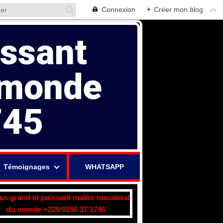
Connexion
+
Créer mon blog
issant
 monde
745
Témoignages
WHATSAPP
lus grand et puissant maître marabout
du monde +229 0156 37 1745