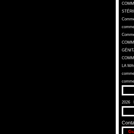
COMM
STÉRI
Commen
commen
Commen
COMME
GÉNIT
COMME
LA MA
commen
commen
2026
Aoû
Conta
Gu