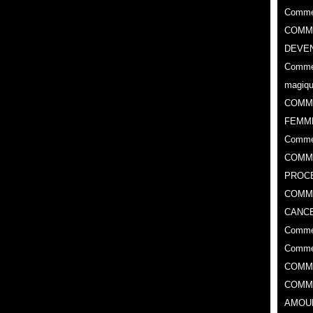
Commen
COMME
DEVEN
Commen
magiq
COMM
FEMM
Comme
COMME
PROC
​COMM
CANCE
Commen
Commen
COMM
COMM
AMOU