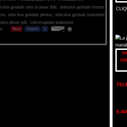
ection genitale chez la jeune fille
,
infection genitale femme
CLIQ
ent
,
infection genitale photos
,
infection genitale traitement
itales photo pdf
,
vulvovaginite traitement
Repost
0
P
GR
TEL
E-MA