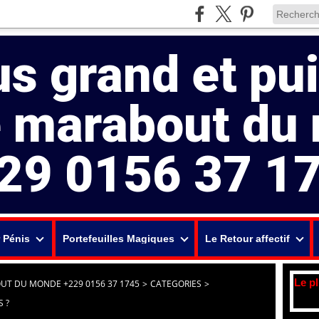
us grand et pu
e marabout du
29 0156 37 1
 Pénis
Portefeuilles Magiques
Le Retour affectif
Le p
UT DU MONDE +229 0156 37 1745
>
CATEGORIES
>
 ?