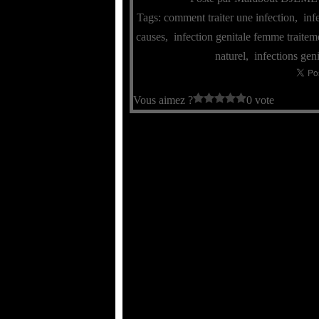
Tags:
comment traiter une infection
,
inf
causes
,
infection genitale femme traitem
naturel
,
infections gen
Vous aimez ?
0 vote