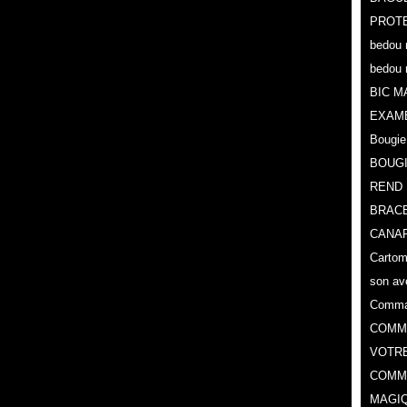
PROTE
bedou 
bedou 
BIC M
EXAM
Bougie
BOUG
REND 
BRACE
CANAR
Cartoma
son av
Comman
COMMA
VOTR
COMME
MAGIQ