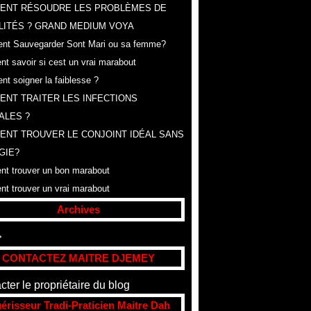
ENT RÉSOUDRE LES PROBLÈMES DE
LITÉS ? GRAND MEDIUM VOYA
t Sauvegarder Sont Mari ou sa femme?
t savoir si cest un vrai marabout
t soigner la faiblesse ?
NT TRAITER LES INFECTIONS
ALES ?
NT TROUVER LE CONJOINT IDÉAL SANS
GIE?
t trouver un bon marabout
t trouver un vrai marabout
Archives
t
(307)
CONTACTEZ MAITRE DJEMEY
cter le propriétaire du blog
érisseur Tradi-Praticien Maitre Dah