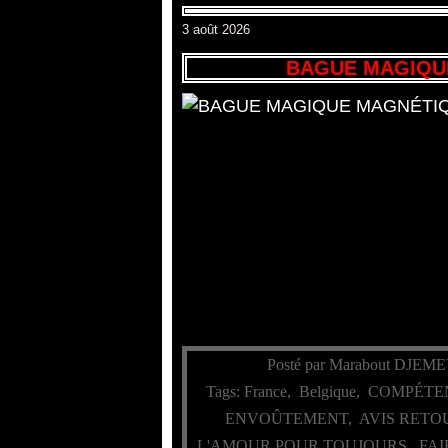
3 août 2026
BAGUE MAGIQUE
Posté par Marabout DJEME
Tags:
France
,
Belgique
,
COMPÉTE
ENVOÛTEMENT
,
AVIS RETO
L'AMOUR POUR TOUJOURS
,
FAI