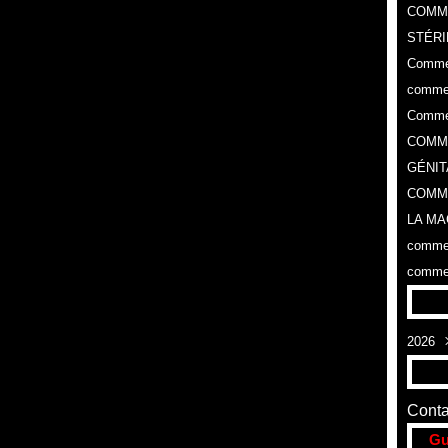
COMM
STÉRI
Commen
commen
Commen
COMME
GÉNIT
COMME
LA MA
commen
commen
2026
Aoû
Conta
Gu