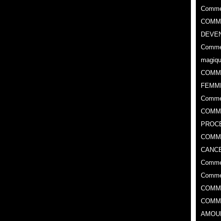
Commen
COMME
DEVEN
Commen
magiq
COMM
FEMM
Comme
COMME
PROC
​COMM
CANCE
Commen
Commen
COMM
COMM
AMOU