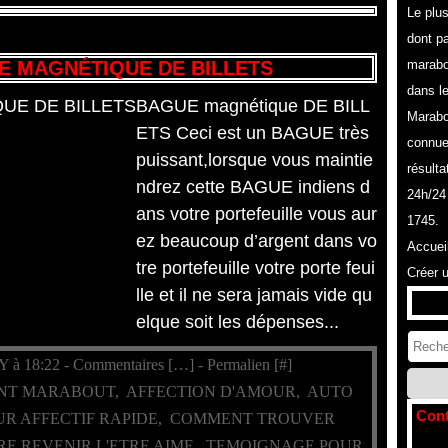
Le plu
dont pa
 MAGNÉTIQUE DE BILLETS
marabo
dans l
BAGUE magnétique DE BILL
Marabo
ETS Ceci est un BAGUE très
connue
puissant,lorsque vous maintie
résulta
ndrez cette BAGUE indiens d
24h/24
ans votre portefeuille vous aur
1745.
ez beaucoup d’argent dans vo
Accuei
tre portefeuille votre porte feui
Créer 
lle et il ne sera jamais vide qu
elque soit les dépenses...
Y à 18:22 -
Commentaires [
…
]
- Permalien [
#
]
NT MARABOUT
,
AFFECTION D'AMOUR
,
AUTO
Cont
UR AFFECTIF RAPIDE
,
COMMENT TROUVER
RE REVENIR L'ETRE AIME
,
TEMOIGNAGE POUR