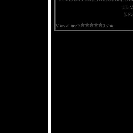
LE 
Vous aimez ?
0 vote