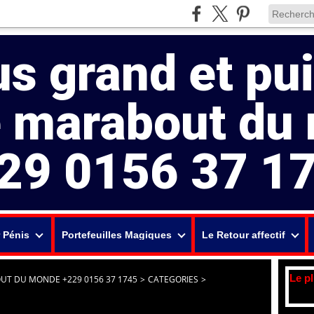
us grand et pu
e marabout du
29 0156 37 1
 Pénis
Portefeuilles Magiques
Le Retour affectif
Le p
UT DU MONDE +229 0156 37 1745
>
CATEGORIES
>