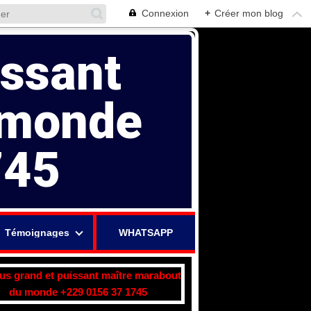
Connexion
+
Créer mon blog
issant
 monde
745
Témoignages
WHATSAPP
lus grand et puissant maître marabout
du monde +229 0156 37 1745