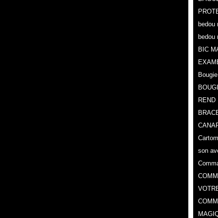
PROTE
bedou 
bedou 
BIC M
EXAM
Bougie
BOUG
REND 
BRACE
CANAR
Cartoma
son av
Comman
COMMA
VOTR
COMME
MAGIQ