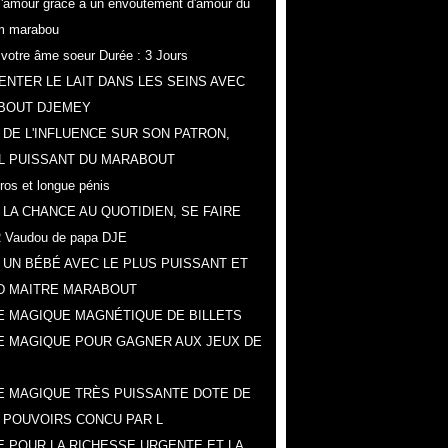
r l'amour grâce a un envoûtement d'amour du
m marabou
z votre âme soeur Durée : 3 Jours
NTER LE LAIT DANS LES SEINS AVEC
BOUT DJEMEY
 DE L'INFLUENCE SUR SON PATRON,
L PUISSANT DU MARABOUT
gros et longue pénis
 LA CHANCE AU QUOTIDIEN, SE FAIRE
 Vaudou de papa DJE
 UN BÉBÉ AVEC LE PLUS PUISSANT ET
D MAITRE MARABOUT
 MAGIQUE MAGNÉTIQUE DE BILLETS
E MAGIQUE POUR GAGNER AUX JEUX DE
 MAGIQUE TRÈS PUISSANTE DOTE DE
 POUVOIRS CONCU PAR L
 POUR LA RICHESSE URGENTE ET LA