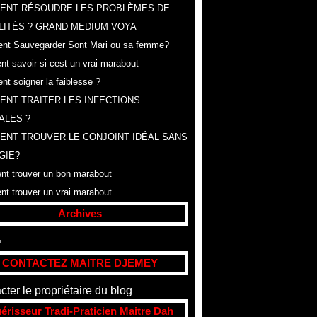
ENT RÉSOUDRE LES PROBLÈMES DE
LITÉS ? GRAND MEDIUM VOYA
t Sauvegarder Sont Mari ou sa femme?
t savoir si cest un vrai marabout
t soigner la faiblesse ?
NT TRAITER LES INFECTIONS
ALES ?
NT TROUVER LE CONJOINT IDÉAL SANS
GIE?
t trouver un bon marabout
t trouver un vrai marabout
Archives
t
(307)
CONTACTEZ MAITRE DJEMEY
cter le propriétaire du blog
érisseur Tradi-Praticien Maitre Dah