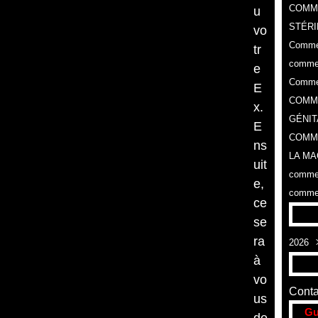
COMM
u
STÉRI
vo
Commen
tr
commen
e
Commen
E
COMME
x.
GÉNIT
E
COMME
ns
LA MA
uit
commen
e,
commen
ce
se
ra
2026
à
Aoû
vo
Conta
us
Gu