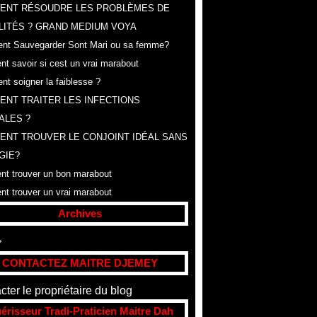
ENT RÉSOUDRE LES PROBLÈMES DE
LITÉS ? GRAND MEDIUM VOYA
t Sauvegarder Sont Mari ou sa femme?
t savoir si cest un vrai marabout
t soigner la faiblesse ?
NT TRAITER LES INFECTIONS
ALES ?
NT TROUVER LE CONJOINT IDÉAL SANS
GIE?
t trouver un bon marabout
t trouver un vrai marabout
Archives
t
(307)
CONTACTEZ MAITRE DJEMEY
cter le propriétaire du blog
érisseur Tradi-Praticien Maitre Dah