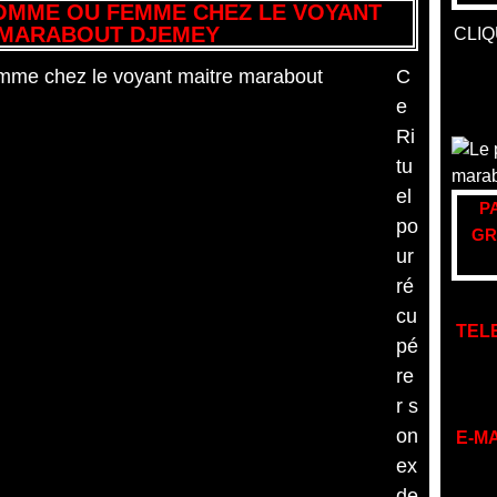
OMME OU FEMME CHEZ LE VOYANT
 MARABOUT DJEMEY
CLIQ
C
e
Ri
tu
el
P
po
GR
ur
ré
cu
TEL
pé
re
r s
on
E-MA
ex
de