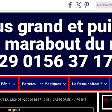
us grand et pu
e marabout du
29 0156 37 1
 Pénis
Portefeuilles Magiques
Le Retour affectif
Le p
UT DU MONDE +229 0156 37 1745
>
CATEGORIES
>
ARGENT
argent