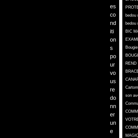
es
PROTE
co
bedou 
nd
bedou 
iti
BIC M
on
EXAM
s
Bougie
BOUG
po
REND 
ur
BRACE
vo
CANAR
us
Cartoma
re
son av
do
Comman
nn
COMMA
er
VOTR
un
COMME
e
MAGIQ