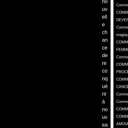
no
Commen
uv
COMME
ell
DEVEN
e
Commen
ch
magiq
an
COMM
ce
FEMM
de
Comme
re
COMME
co
PROC
nq
​COMM
ué
CANCE
rir
Commen
à
Commen
no
COMM
uv
COMM
AMOU
ea