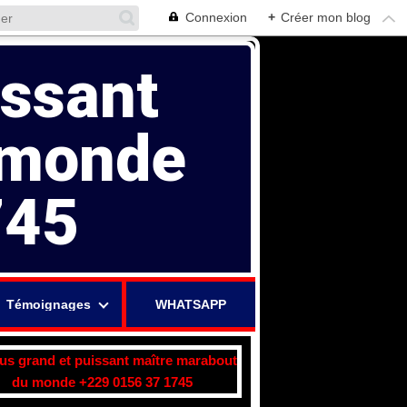
Connexion
+
Créer mon blog
issant
 monde
745
Témoignages
WHATSAPP
lus grand et puissant maître marabout
du monde +229 0156 37 1745