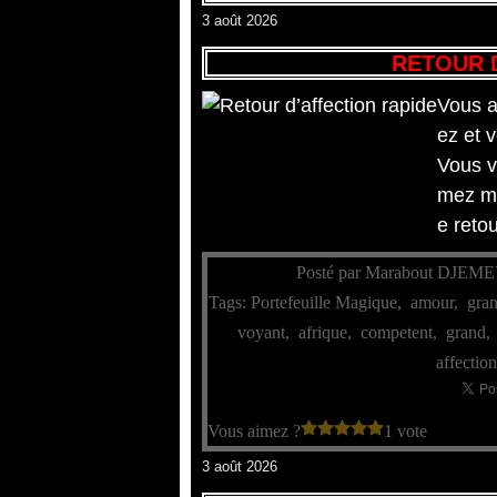
3 août 2026
RETOUR 
Vous a
ez et 
Vous v
mez ma
e retou
Posté par Marabout DJEME
Tags:
Portefeuille Magique
,
amour
,
gra
voyant
,
afrique
,
competent
,
grand
affectio
Vous aimez ?
1 vote
3 août 2026