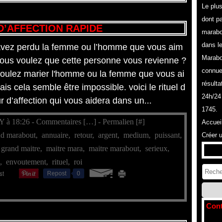
Le plu
dont pa
D’AFFECTION RAPIDE
marabo
dans l
vez perdu la femme ou l’homme que vous aim
Marabo
vous voulez que cette personne vous revienne ?
connue
oulez marier l'homme ou la femme que vous ai
résulta
is cela semble être impossible. voici le rituel d
24h/24
r d’affection qui vous aidera dans un...
1745.
Y à 18:26 -
Commentaires [
…
]
- Permalien [
#
]
Accuei
nd marabout
,
annuaire
,
retour
,
argent
,
medium
,
puissant
,
Créer 
,
grand maitre
,
maitre mara
,
maitre marabout
,
serieux
,
n
,
envoutement
,
rituel
,
roi
Repost
0
Cont