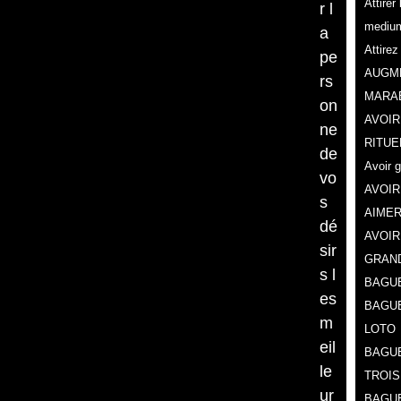
Attire
r l
mediu
a
Attire
pe
AUGME
rs
MARA
on
AVOIR
ne
RITUE
de
Avoir 
vo
AVOIR
s
AIMER
dé
AVOIR
sir
GRAN
s l
BAGUE
es
BAGU
m
LOTO
eil
BAGUE
le
TROIS
ur
BAGUE