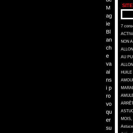
SITE
M
ag
ie
7 conse
Bl
ACTIV
an
NON A
ch
ALLON
e
AU P
va
ALLON
ai
HUILE
ns
AMOU
i p
MARA
ro
AMULE
vo
ARRÊT
ASTUC
qu
MOIS
er
Astuce
su