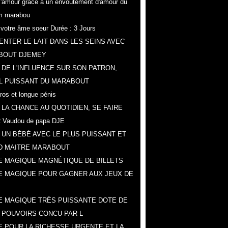
r l'amour grâce a un envoûtement d'amour du
m marabou
z votre âme soeur Durée : 3 Jours
NTER LE LAIT DANS LES SEINS AVEC
BOUT DJEMEY
 DE L'INFLUENCE SUR SON PATRON,
L PUISSANT DU MARABOUT
gros et longue pénis
 LA CHANCE AU QUOTIDIEN, SE FAIRE
 Vaudou de papa DJE
 UN BÉBÉ AVEC LE PLUS PUISSANT ET
D MAITRE MARABOUT
 MAGIQUE MAGNÉTIQUE DE BILLETS
E MAGIQUE POUR GAGNER AUX JEUX DE
 MAGIQUE TRÈS PUISSANTE DOTE DE
 POUVOIRS CONCU PAR L
 POUR LA RICHESSE URGENTE ET LA