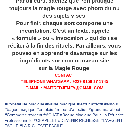
Par ailleurs, sachez que l’on pratique
toujours la magie rouge avec photo du ou
des sujets visés.
Pour finir, chaque sort comporte une
incantation. C’est un texte, appelé
« formule » ou « invocation » qui doit se
réciter à la fin des rituels. Par ailleurs, vous
pouvez en apprendre davantage sur les
ingrédients sur mon nouveau site
sur la Magie Rouge.
CONTACT
TELEPHONE WHATSAPP : +229 0156 37 1745
E-MAIL : MAITREDJEMEY@GMAIL.COM
#Portefeuille Magique
#Valise magique
#retour affectif
#amour
#bague magique
#emploie
#retour d'affection
#grand marabout
#Commerce
#argent
#ACHAT
#Bague Magique Pour La Réussite
Professionnelle
#CHAPELET
#DEVENIR RICHESSE
#L'ARGENT
FACILE
#LA RICHESSE FACILE