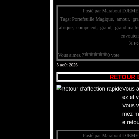
Posté par Marabout DJEME
Tags:
Portefeuille Magique
,
amour
,
gr
afrique
,
competent
,
grand
,
grand maitr
envoute
Vous aimez ?
0 vote
3 août 2026
RETOUR 
Vous a
ez et 
Vous v
mez ma
e retou
Posté par Marabout DJEME