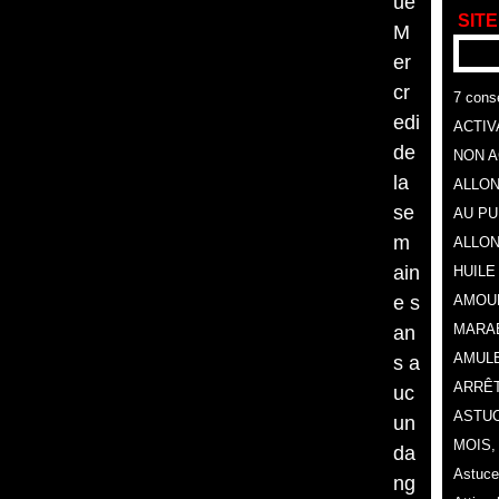
ue
SITE
M
er
cr
7 conse
edi
ACTIV
de
NON A
la
ALLON
se
AU P
m
ALLON
ain
HUILE
e s
AMOU
MARA
an
AMULE
s a
ARRÊT
uc
ASTUC
un
MOIS
da
Astuce
ng