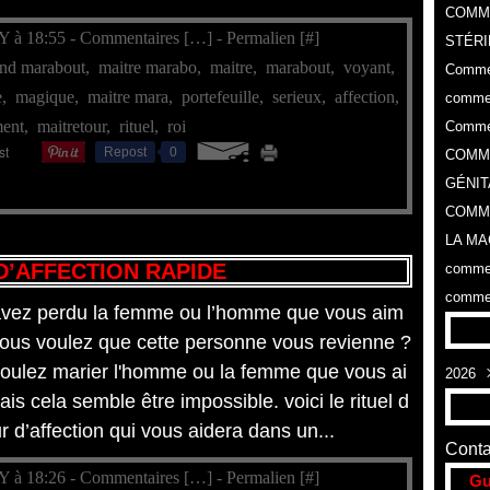
COMM
Y à 18:55 -
Commentaires [
…
]
- Permalien [
#
]
STÉRI
and marabout
,
maitre marabo
,
maitre
,
marabout
,
voyant
,
Commen
e
,
magique
,
maitre mara
,
portefeuille
,
serieux
,
affection
,
commen
ment
,
maitretour
,
rituel
,
roi
Commen
Repost
0
COMME
GÉNIT
COMME
LA MA
D’AFFECTION RAPIDE
commen
commen
vez perdu la femme ou l’homme que vous aim
vous voulez que cette personne vous revienne ?
oulez marier l'homme ou la femme que vous ai
2026
is cela semble être impossible. voici le rituel d
Aoû
r d’affection qui vous aidera dans un...
Conta
Y à 18:26 -
Commentaires [
…
]
- Permalien [
#
]
Gu