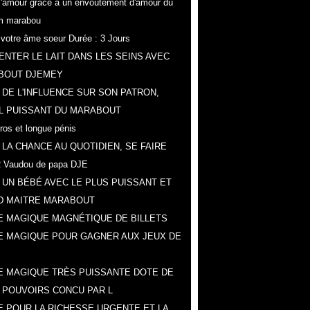
r l'amour grâce a un envoûtement d'amour du
m marabou
z votre âme soeur Durée : 3 Jours
NTER LE LAIT DANS LES SEINS AVEC
BOUT DJEMEY
 DE L'INFLUENCE SUR SON PATRON,
L PUISSANT DU MARABOUT
gros et longue pénis
 LA CHANCE AU QUOTIDIEN, SE FAIRE
 Vaudou de papa DJE
 UN BÉBÉ AVEC LE PLUS PUISSANT ET
D MAITRE MARABOUT
 MAGIQUE MAGNÉTIQUE DE BILLETS
E MAGIQUE POUR GAGNER AUX JEUX DE
 MAGIQUE TRÈS PUISSANTE DOTE DE
 POUVOIRS CONCU PAR L
 POUR LA RICHESSE URGENTE ET LA