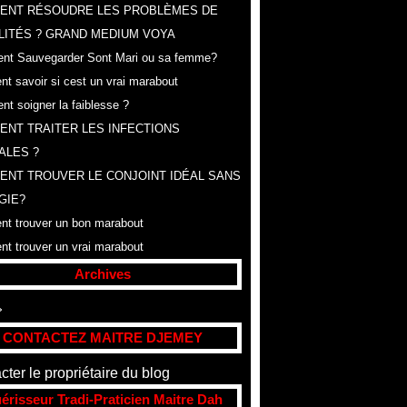
ENT RÉSOUDRE LES PROBLÈMES DE
LITÉS ? GRAND MEDIUM VOYA
t Sauvegarder Sont Mari ou sa femme?
t savoir si cest un vrai marabout
t soigner la faiblesse ?
NT TRAITER LES INFECTIONS
ALES ?
NT TROUVER LE CONJOINT IDÉAL SANS
GIE?
t trouver un bon marabout
t trouver un vrai marabout
Archives
t
(307)
CONTACTEZ MAITRE DJEMEY
cter le propriétaire du blog
érisseur Tradi-Praticien Maitre Dah