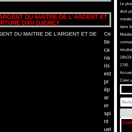
Le plu
dont pa
ARGENT DU MAITRE DE L'ARGENT ET
marabo
ORTUNE DAH DJEMEY
dans l
Ce
Marabo
tte
connue
ca
résulta
na
24h/24
ris
1745.
Accuei
est
Créer 
pr
ép
ar
er
spi
rit
Cont
uel