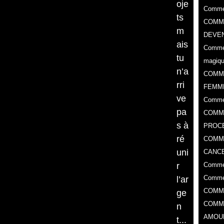
oje
Commen
ts
COMME
m
DEVEN
ais
Commen
tu
magiq
n’a
COMM
rri
FEMM
ve
Comme
pa
COMME
s à
PROC
ré
​COMM
uni
CANCE
r
Commen
Commen
l’ar
COMM
ge
COMM
n
AMOU
t...