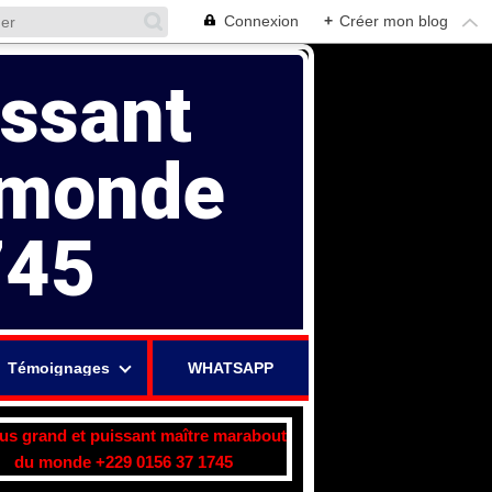
Connexion
+
Créer mon blog
issant
 monde
745
Témoignages
WHATSAPP
lus grand et puissant maître marabout
du monde +229 0156 37 1745