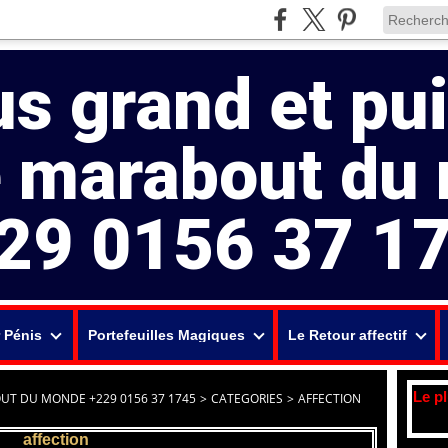
us grand et pu
e marabout du
29 0156 37 1
 Pénis
Portefeuilles Magiques
Le Retour affectif
Le p
UT DU MONDE +229 0156 37 1745
>
CATEGORIES
>
AFFECTION
affection