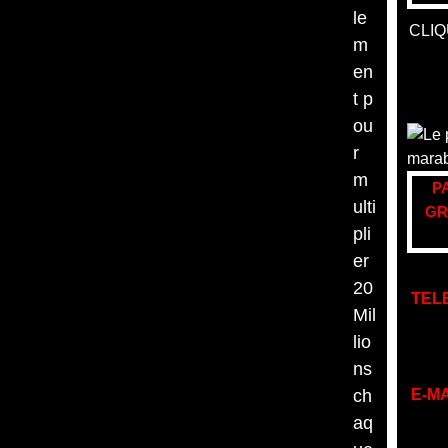
le
CLIQ
m
en
t p
ou
r
m
P
ulti
GR
pli
er
20
TEL
Mil
lio
ns
ch
E-MA
aq