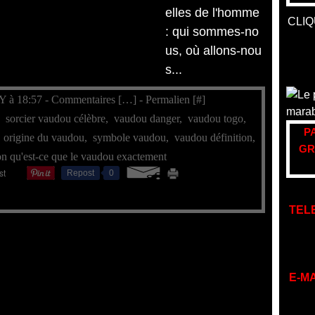
elles de l'homme
CLIQ
: qui sommes-no
us, où allons-nou
s...
Y à 18:57 -
Commentaires [
…
]
- Permalien [
#
]
,
sorcier vaudou célèbre
,
vaudou danger
,
vaudou togo
,
P
,
origine du vaudou
,
symbole vaudou
,
vaudou définition
,
GR
gion qu'est-ce que le vaudou exactement
Repost
0
TEL
E-MA