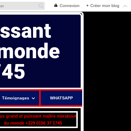
Connexion
+
Créer mon blog
issant
 monde
745
Témoignages
WHATSAPP
lus grand et puissant maître marabout
du monde +229 0156 37 1745