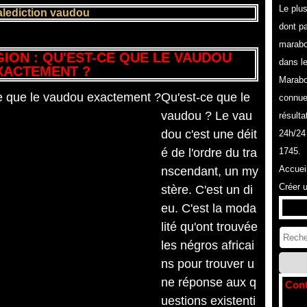
Le plu
lediction vaudou
dont pa
marabo
GION : QU'EST-CE QUE LE VAUDOU
dans l
XACTEMENT ?
Marabo
Qu'est-ce que le
connue
vaudou ? Le vau
résulta
dou c'est une déit
24h/24
é de l'ordre du tra
1745.
Accuei
nscendant, un my
Créer 
stère. C'est un di
eu. C'est la moda
lité qu'ont trouvée
les négros africai
ns pour trouver u
ne réponse aux q
Cont
uestions existenti