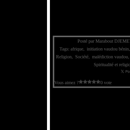
Posté par Marabout DJEME
Tags:
afrique
,
initiation vaudou bénin
Religion
,
Société
,
malédiction vaudou
Spiritualité et reli
Vous aimez ?
0 vote