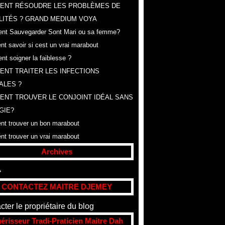
ENT RÉSOUDRE LES PROBLÈMES DE
LITÉS ? GRAND MEDIUM VOYA
t Sauvegarder Sont Mari ou sa femme?
t savoir si cest un vrai marabout
t soigner la faiblesse ?
NT TRAITER LES INFECTIONS
ALES ?
NT TROUVER LE CONJOINT IDÉAL SANS
GIE?
t trouver un bon marabout
t trouver un vrai marabout
Archives
t
(307)
CONTACTEZ MAITRE DJEMEY
cter le propriétaire du blog
érisseur Tradi-Praticien Maitre Dah