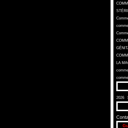
COMM
STÉRI
Commen
commen
Commen
COMME
GÉNIT
COMME
LA MA
commen
commen
2026
Aoû
Conta
Gu