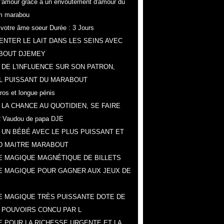
r l'amour grâce a un envoûtement d'amour du
m marabou
z votre âme soeur Durée : 3 Jours
NTER LE LAIT DANS LES SEINS AVEC
BOUT DJEMEY
 DE L'INFLUENCE SUR SON PATRON,
L PUISSANT DU MARABOUT
gros et longue pénis
 LA CHANCE AU QUOTIDIEN, SE FAIRE
 Vaudou de papa DJE
 UN BÉBÉ AVEC LE PLUS PUISSANT ET
D MAITRE MARABOUT
 MAGIQUE MAGNÉTIQUE DE BILLETS
E MAGIQUE POUR GAGNER AUX JEUX DE
 MAGIQUE TRÈS PUISSANTE DOTE DE
 POUVOIRS CONCU PAR L
 POUR LA RICHESSE URGENTE ET LA