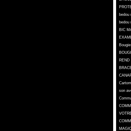
PROTE
bedou 
bedou 
BIC M
EXAM
Bougie
BOUG
REND 
BRACE
CANAR
Cartoma
son av
Comman
COMMA
VOTR
COMME
MAGIQ