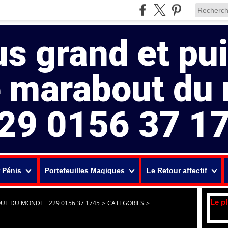
us grand et pu
e marabout du
29 0156 37 1
 Pénis
Portefeuilles Magiques
Le Retour affectif
Le p
UT DU MONDE +229 0156 37 1745
>
CATEGORIES
>