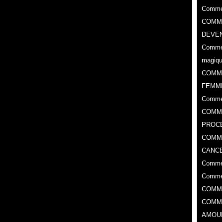
Commen
COMME
DEVEN
Commen
magiq
COMM
FEMM
Comme
COMME
PROC
​COMM
CANCE
Commen
Commen
COMM
COMM
AMOU