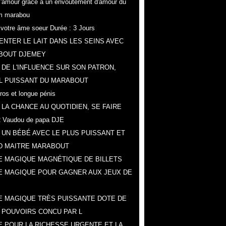
r l'amour grâce a un envoûtement d'amour du
m marabou
z votre âme soeur Durée : 3 Jours
NTER LE LAIT DANS LES SEINS AVEC
BOUT DJEMEY
 DE L'INFLUENCE SUR SON PATRON,
L PUISSANT DU MARABOUT
gros et longue pénis
 LA CHANCE AU QUOTIDIEN, SE FAIRE
 Vaudou de papa DJE
 UN BÉBÉ AVEC LE PLUS PUISSANT ET
D MAITRE MARABOUT
 MAGIQUE MAGNÉTIQUE DE BILLETS
E MAGIQUE POUR GAGNER AUX JEUX DE
 MAGIQUE TRÈS PUISSANTE DOTE DE
 POUVOIRS CONCU PAR L
 POUR LA RICHESSE URGENTE ET LA