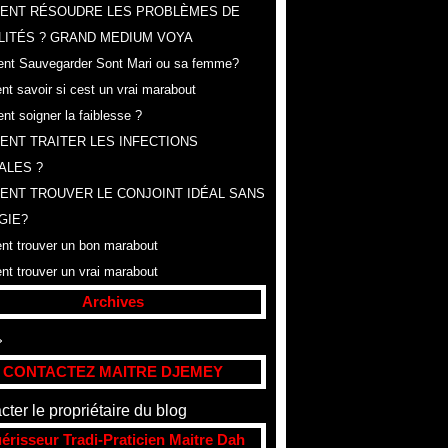
ENT RÉSOUDRE LES PROBLÈMES DE
LITÉS ? GRAND MEDIUM VOYA
t Sauvegarder Sont Mari ou sa femme?
t savoir si cest un vrai marabout
t soigner la faiblesse ?
NT TRAITER LES INFECTIONS
ALES ?
NT TROUVER LE CONJOINT IDÉAL SANS
GIE?
t trouver un bon marabout
t trouver un vrai marabout
Archives
t
(307)
CONTACTEZ MAITRE DJEMEY
cter le propriétaire du blog
érisseur Tradi-Praticien Maitre Dah