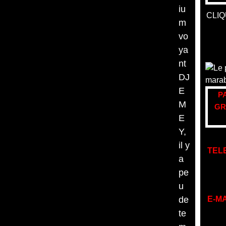
iu
CLIQ
m
vo
ya
nt
DJ
E
P
M
GR
E
Y,
il y
TEL
a
pe
u
de
E-MA
te