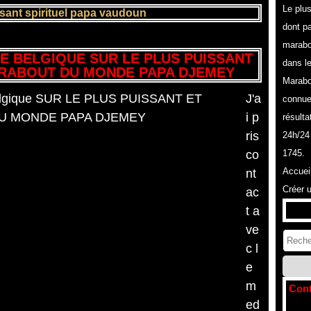
Le plu
ssant spirituel papa vaudoun
dont pa
marabo
E BELGIQUE SUR LE PLUS PUISSANT
dans l
RABOUT DU MONDE PAPA DJEMEY
Marabo
J'a
connue
i p
résulta
ris
24h/24
co
1745.
Accuei
nt
Créer 
ac
t a
ve
c l
e
m
Cont
ed