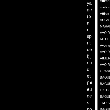
Attire
ya
mediu
ge
Attire
(b
AUGME
ai
MARA
n
AVOIR
spi
RITUE
rit
Avoir 
ue
AVOIR
l) j
AIMER
eu
AVOIR
di
GRAN
et
BAGUE
j'ai
BAGU
eu
LOTO
de
BAGUE
s
TROIS
no
BAGUE