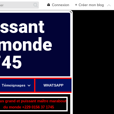
Connexion
+
Créer mon blog
issant
 monde
745
Témoignages
WHATSAPP
lus grand et puissant maître marabout
du monde +229 0156 37 1745