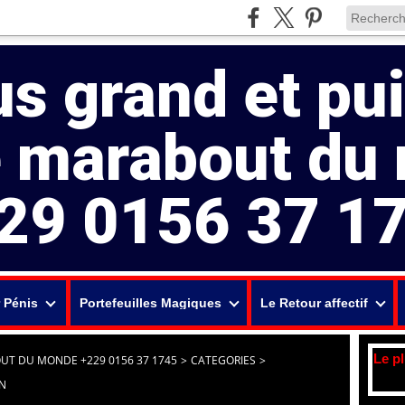
us grand et pu
e marabout du
29 0156 37 1
 Pénis
Portefeuilles Magiques
Le Retour affectif
Le p
UT DU MONDE +229 0156 37 1745
>
CATEGORIES
>
UN