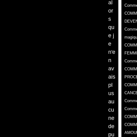
al
Commen
or
COMME
s
DEVEN
qu
Commen
e j
magiq
e
COMM
n'e
FEMM
n
Comme
av
COMME
ais
PROC
pl
​COMM
us
CANCE
au
Commen
Commen
cu
COMM
ne
COMM
de
AMOU
pu