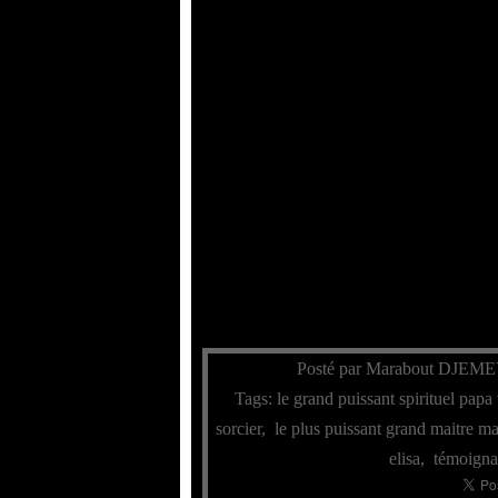
Posté par Marabout DJEME
Tags:
le grand puissant spirituel pap
sorcier
,
le plus puissant grand maitre m
elisa
,
témoign