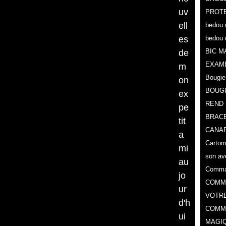
uv
PROTE
ell
bedou 
es
bedou 
BIC M
de
EXAM
m
Bougie
on
BOUG
ex
REND 
pe
BRACE
tit
CANAR
a
Cartoma
mi
son av
au
Comman
jo
COMMA
ur
VOTR
d'h
COMME
ui
MAGIQ