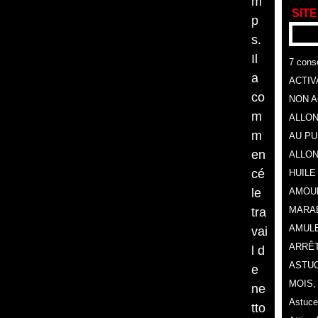
m
SITE
p
s.
Il
7 conse
a
ACTIV
co
NON A
m
ALLON
m
AU P
en
ALLON
cé
HUILE
le
AMOU
MARA
tra
AMULE
vai
ARRÊT
l d
ASTUC
e
MOIS
ne
Astuce
tto