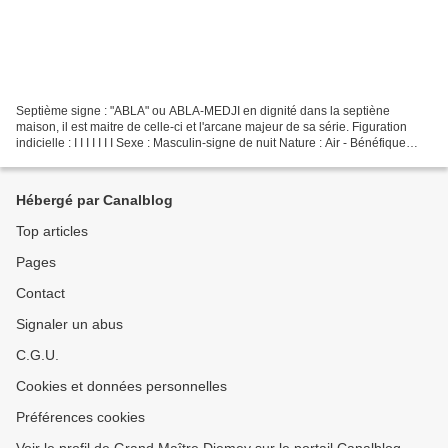
Septième signe : "ABLA" ou ABLA-MEDJI en dignité dans la septiène
maison, il est maitre de celle-ci et l'arcane majeur de sa série. Figuration
indicielle : I I I I I I I Sexe : Masculin-signe de nuit Nature : Air - Bénéfique
Jour : Vendredi Correspondance...
Hébergé par Canalblog
Top articles
Pages
Contact
Signaler un abus
C.G.U.
Cookies et données personnelles
Préférences cookies