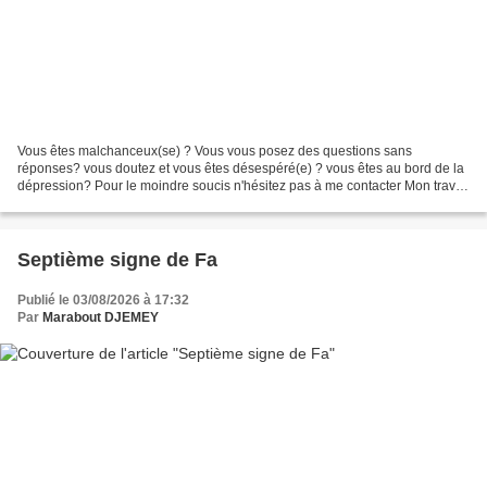
Vous êtes malchanceux(se) ? Vous vous posez des questions sans
réponses? vous doutez et vous êtes désespéré(e) ? vous êtes au bord de la
dépression? Pour le moindre soucis n'hésitez pas à me contacter Mon travail
est sérieux et efficace. Je suis voyant...
Septième signe de Fa
Publié le 03/08/2026 à 17:32
Par
Marabout DJEMEY