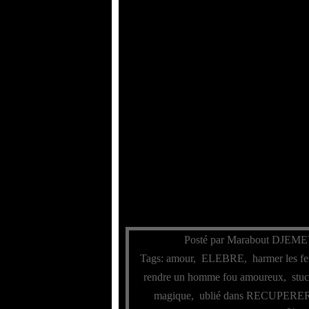
Posté par Marabout DJEME
Tags:
amour
,
ELEBRE
,
harmer les 
rendre un homme fou amoureux
,
stu
magique
,
ublié dans RECUPERER