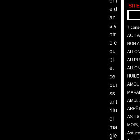
ent
SITE
e d
an
s v
7 conse
otr
ACTIV
e c
NON A
ou
ALLON
pl
AU P
e.
ALLON
ce
HUILE
pui
AMOU
MARA
ss
AMULE
ant
ARRÊT
ritu
ASTUC
el
MOIS
ma
Astuce
gie