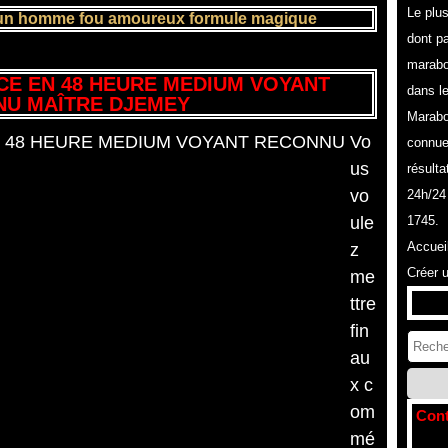
Le plu
e un homme fou amoureux formule magique
dont pa
marabo
CE EN 48 HEURE MEDIUM VOYANT
dans l
U MAÎTRE DJEMEY
Marabo
Vo
connue
us
résulta
vo
24h/24
ule
1745.
Accuei
z
Créer 
me
ttre
fin
au
x c
om
Cont
mé