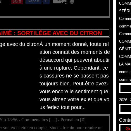
Repost
0
COMM
STÉRI
Commen
commen
AIMÉ : SORTILÈGE AVEC DU CITRON
Commen
COMME
À un moment donné, toute rel
GÉNIT
ation connaît des moments de
COMME
désaccord qui peuvent aboutir
LA MA
à une rupture. Cependant, ce
commen
s cassures ne se passent pas
commen
toujours bien. Peut-être avez-
vous encore le sentiment que
vous aimez votre ex et que vo
2026
us feriez tout pour...
Aoû
Y à 18:56 -
Commentaires [
…
]
- Permalien [
#
]
Conta
r son ex et etre en couple
,
stuce africain pour rendre un
Gu