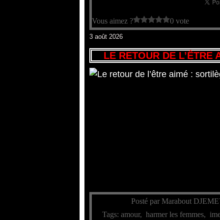
Vous aimez ?
0 vote
3 août 2026
LE RETOUR DE L’ÊTRE 
Posté par Marabout DJEME
Tags:
amour
,
harmer les femmes
,
ime