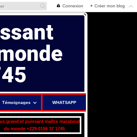
Connexion
+
Créer mon blog
issant
 monde
745
Témoignages
WHATSAPP
lus grand et puissant maître marabout
du monde +229 0156 37 1745