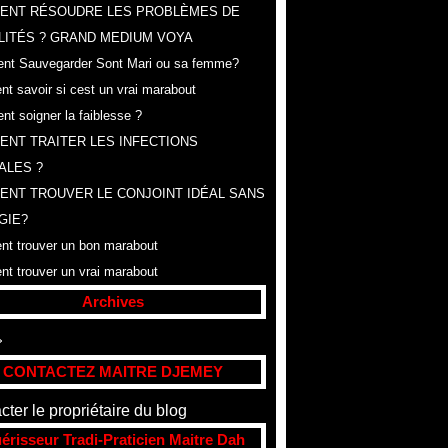
ENT RÉSOUDRE LES PROBLÈMES DE
LITÉS ? GRAND MEDIUM VOYA
t Sauvegarder Sont Mari ou sa femme?
t savoir si cest un vrai marabout
t soigner la faiblesse ?
NT TRAITER LES INFECTIONS
ALES ?
NT TROUVER LE CONJOINT IDÉAL SANS
GIE?
t trouver un bon marabout
t trouver un vrai marabout
Archives
t
(307)
CONTACTEZ MAITRE DJEMEY
cter le propriétaire du blog
érisseur Tradi-Praticien Maitre Dah