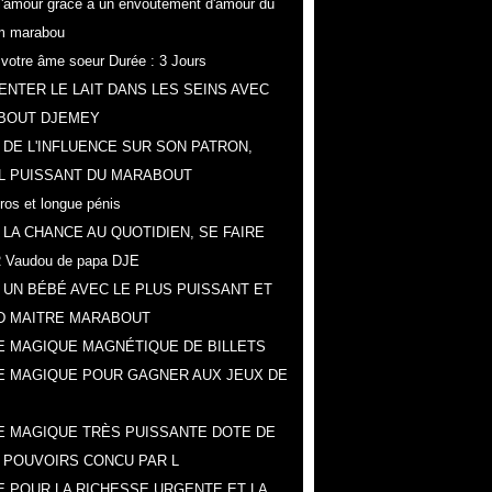
r l'amour grâce a un envoûtement d'amour du
m marabou
z votre âme soeur Durée : 3 Jours
NTER LE LAIT DANS LES SEINS AVEC
BOUT DJEMEY
 DE L'INFLUENCE SUR SON PATRON,
L PUISSANT DU MARABOUT
gros et longue pénis
 LA CHANCE AU QUOTIDIEN, SE FAIRE
 Vaudou de papa DJE
 UN BÉBÉ AVEC LE PLUS PUISSANT ET
D MAITRE MARABOUT
 MAGIQUE MAGNÉTIQUE DE BILLETS
E MAGIQUE POUR GAGNER AUX JEUX DE
 MAGIQUE TRÈS PUISSANTE DOTE DE
 POUVOIRS CONCU PAR L
 POUR LA RICHESSE URGENTE ET LA