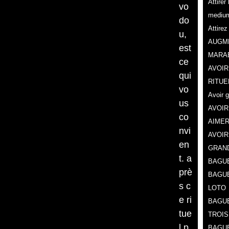
Attire
vo
mediu
do
Attire
u,
AUGME
est
MARA
ce
AVOIR
qui
RITUE
vo
Avoir 
us
AVOIR
co
AIMER
nvi
AVOIR
en
GRAN
t. a
BAGUE
prè
BAGU
s c
LOTO
e ri
BAGUE
tue
TROIS
l p
BAGUE