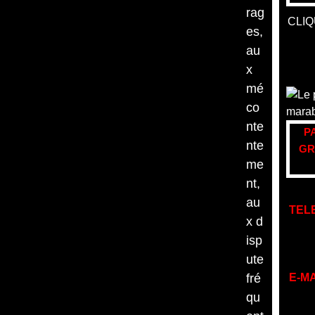
rag
CLIQ
es,
au
x
mé
co
nte
P
nte
GR
me
nt,
au
TEL
x d
isp
ute
fré
E-MA
qu