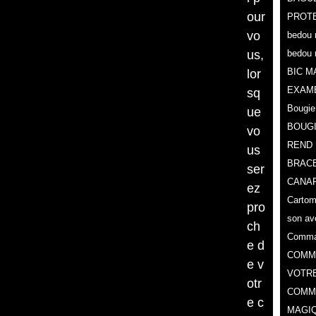
our
PROTE
vo
bedou 
us,
bedou 
BIC M
lor
EXAM
sq
Bougie
ue
BOUG
vo
REND 
us
BRACE
ser
CANAR
ez
Cartoma
pro
son av
ch
Comman
e d
COMMA
e v
VOTR
otr
COMME
e c
MAGIQ