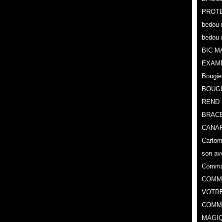
PROTE
bedou 
bedou 
BIC M
EXAM
Bougie
BOUG
REND 
BRACE
CANAR
Cartoma
son av
Comman
COMMA
VOTR
COMME
MAGIQ