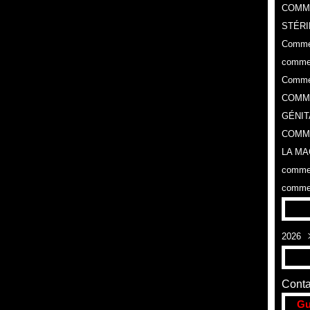
COMM
STÉRI
Commen
commen
Commen
COMME
GÉNIT
COMME
LA MA
commen
commen
2026
Aoû
Conta
Gu