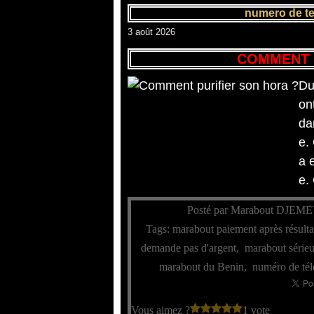
numero de te
3 août 2026
COMMENT 
Du
on
da
e.
a 
e. 
Posté par Marabout DJEME
Tags:
marabout paiement après résulta
demande pas d'argent
,
marabout sérieu
marabout du Benin
,
numéro de tél
Vous aimez ?
1 vote