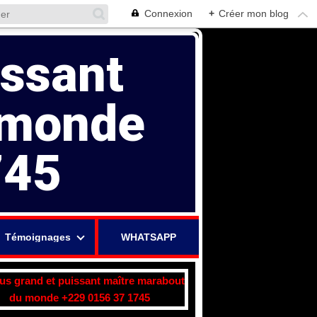
Connexion
+
Créer mon blog
issant
 monde
745
Témoignages
WHATSAPP
lus grand et puissant maître marabout
du monde +229 0156 37 1745