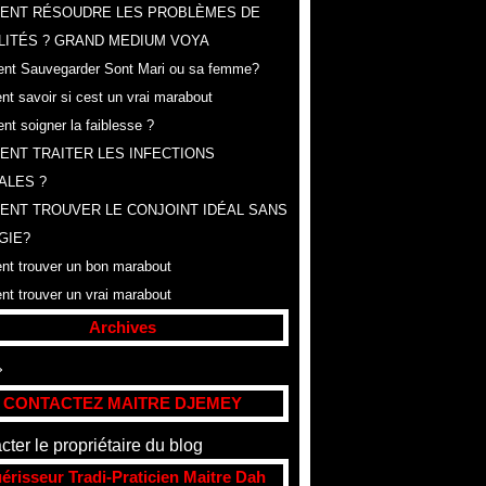
ENT RÉSOUDRE LES PROBLÈMES DE
LITÉS ? GRAND MEDIUM VOYA
t Sauvegarder Sont Mari ou sa femme?
t savoir si cest un vrai marabout
t soigner la faiblesse ?
NT TRAITER LES INFECTIONS
ALES ?
NT TROUVER LE CONJOINT IDÉAL SANS
GIE?
t trouver un bon marabout
t trouver un vrai marabout
Archives
t
(307)
CONTACTEZ MAITRE DJEMEY
cter le propriétaire du blog
érisseur Tradi-Praticien Maitre Dah