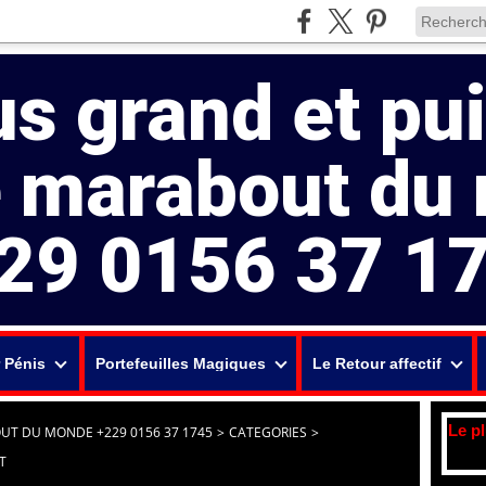
us grand et pu
e marabout du
29 0156 37 1
 Pénis
Portefeuilles Magiques
Le Retour affectif
Le p
UT DU MONDE +229 0156 37 1745
>
CATEGORIES
>
T