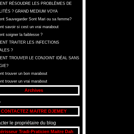
ENT RÉSOUDRE LES PROBLÈMES DE
LITÉS ? GRAND MEDIUM VOYA
t Sauvegarder Sont Mari ou sa femme?
t savoir si cest un vrai marabout
t soigner la faiblesse ?
NT TRAITER LES INFECTIONS
ALES ?
NT TROUVER LE CONJOINT IDÉAL SANS
GIE?
t trouver un bon marabout
t trouver un vrai marabout
Archives
t
(307)
CONTACTEZ MAITRE DJEMEY
cter le propriétaire du blog
érisseur Tradi-Praticien Maitre Dah