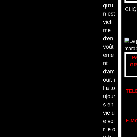
qu'u
CLIQ
n est
victi
me
d'en
voût
eme
P
nt
GR
d'am
our, i
l a to
TEL
ujour
s en
vie d
e voi
E-MA
r le o