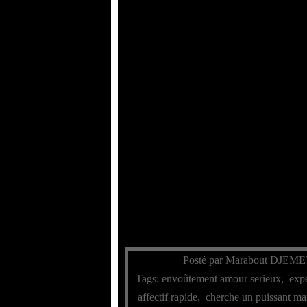
Posté par Marabout DJEME
Tags:
envoûtement amour serieux
,
expe
affectif rapide
,
cherche un puissant ma