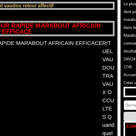
Le plu
 vaudou retour affectif
dont pa
marabo
UR RAPIDE MARABOUT AFRICAIN
dans l
EFFICACE
Marabo
RIT
connue
UEL
résulta
VAU
24h/24
DOU
1745.
Accuei
TRA
Créer 
VAU
X O
CCU
LTE
S Q
uand
Cont
quel