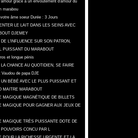
r l'amour grâce a un envoûtement d'amour du
m marabou
z votre âme soeur Durée : 3 Jours
NTER LE LAIT DANS LES SEINS AVEC
BOUT DJEMEY
 DE L'INFLUENCE SUR SON PATRON,
L PUISSANT DU MARABOUT
gros et longue pénis
 LA CHANCE AU QUOTIDIEN, SE FAIRE
 Vaudou de papa DJE
 UN BÉBÉ AVEC LE PLUS PUISSANT ET
D MAITRE MARABOUT
 MAGIQUE MAGNÉTIQUE DE BILLETS
E MAGIQUE POUR GAGNER AUX JEUX DE
 MAGIQUE TRÈS PUISSANTE DOTE DE
 POUVOIRS CONCU PAR L
 POUR LA RICHESSE URGENTE ET LA