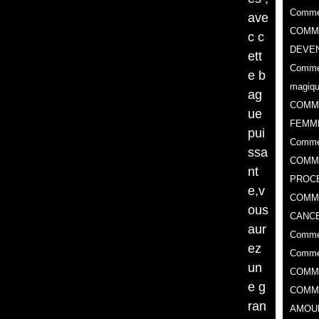
Commen
ave
COMME
c c
DEVEN
ett
Commen
e b
magiq
ag
COMM
ue
FEMM
pui
Comme
ssa
COMME
nt
PROC
e,v
​COMM
ous
CANCE
aur
Commen
ez
Commen
un
COMM
e g
COMM
ran
AMOU