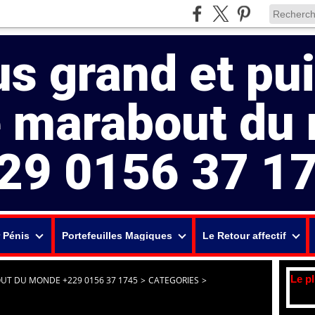
us grand et pu
e marabout du
29 0156 37 1
 Pénis
Portefeuilles Magiques
Le Retour affectif
Le p
UT DU MONDE +229 0156 37 1745
>
CATEGORIES
>