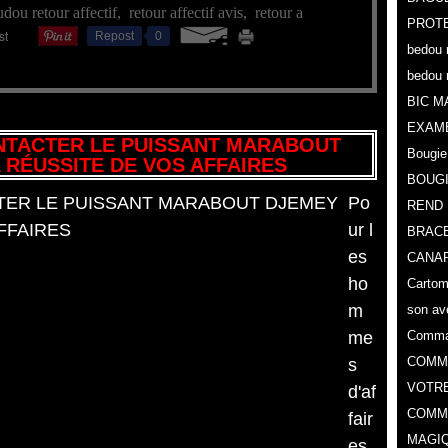
dou retour affectif
,
retour affectif avis
,
retour a
PROTE
Repost
0
bedou 
bedou 
BIC M
EXAM
NTACTER LE PUISSANT MARABOUT
Bougie
 RÉUSSITE DE VOS AFFAIRES
BOUG
Po
REND 
ur l
BRACE
es
CANAR
ho
Cartoma
m
son av
me
Comman
COMMA
s
VOTR
d'af
COMME
fair
MAGIQ
es ,