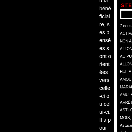
u la
SITE
béné
ficiai
re, s
7 conse
es p
ACTIV
ensé
NON A
es s
ALLON
ont o
AU P
rient
ALLON
ées
HUILE
vers
AMOU
MARA
celle
AMULE
-ci o
ARRÊT
u cel
ASTUC
ui-ci.
MOIS
Il a p
Astuce
our