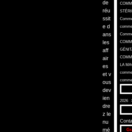
de
COMM
réu
STÉRI
ssit
Commen
e d
commen
ans
Commen
les
COMME
GÉNIT
aff
COMME
air
LA MA
es
commen
et v
commen
ous
dev
ien
2026
dre
Aoû
z le
Conta
nu
mé
Gu