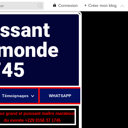
Connexion
+
Créer mon blog
issant
 monde
745
Témoignages
WHATSAPP
lus grand et puissant maître marabout
du monde +229 0156 37 1745