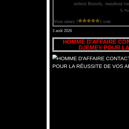
serieux Bruxels
,
marabout vau
Vous aimez ?
1 vote
3 août 2026
HOMME D'AFFAIRE CO
DJEMEY POUR LA