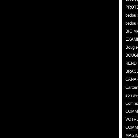
PROTE
bedou 
bedou 
BIC M
EXAM
Bougie
BOUG
REND 
BRACE
CANAR
Cartoma
son av
Comman
COMMA
VOTR
COMME
MAGIQ