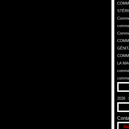
COMM
STÉRI
Commen
commen
Commen
COMME
GÉNIT
COMME
LA MA
commen
commen
2026
Aoû
Conta
Gu