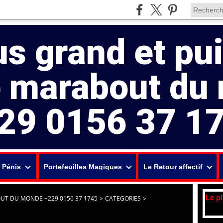
us grand et pu
e marabout du
29 0156 37 1
 Pénis
Portefeuilles Magiques
Le Retour affectif
Le p
UT DU MONDE +229 0156 37 1745
>
CATEGORIES
>