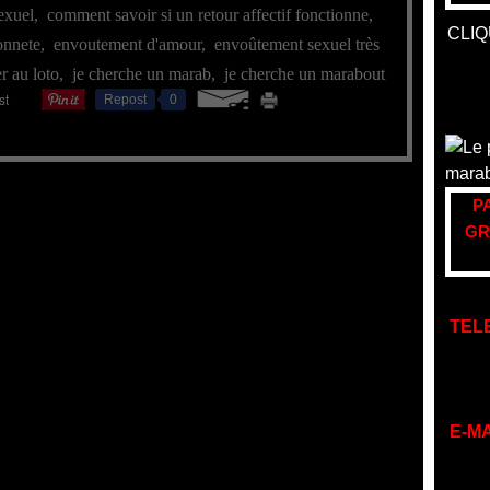
exuel
,
comment savoir si un retour affectif fonctionne
,
CLIQ
onnete
,
envoutement d'amour
,
envoûtement sexuel très
r au loto
,
je cherche un marab
,
je cherche un marabout
Repost
0
P
GR
TEL
E-MA