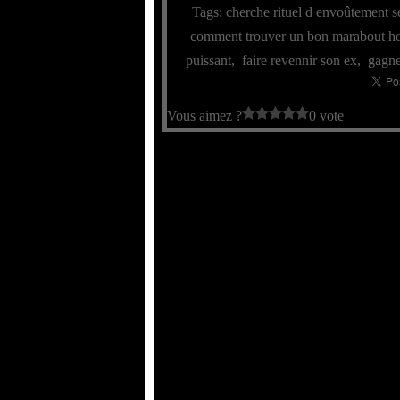
Tags:
cherche rituel d envoûtement s
comment trouver un bon marabout h
puissant
,
faire revennir son ex
,
gagne
Vous aimez ?
0 vote