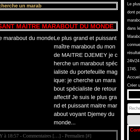
Le plu
 cherche un marab
dont pa
marabo
SSANT MAITRE MARABOUT DU MONDE
dans l
Marabo
Le plus grand et puissant
connue
maître marabout du mon
résulta
de MAITRE DJEMEY je c
24h/24
herche un marabout spéc
1745.
ialiste du portefeuille mag
Accuei
ique: je cherche un mara
Créer 
bout spécialiste de retour
affectif Je suis le plus gra
nd et puissant maitre mar
about voyant Djemey du
monde...
Cont
Y à 18:57 -
Commentaires [
…
]
- Permalien [
#
]