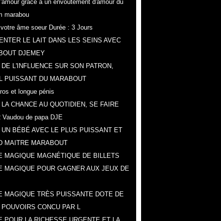
r l'amour grâce a un envoûtement d'amour du
m marabou
z votre âme soeur Durée : 3 Jours
NTER LE LAIT DANS LES SEINS AVEC
BOUT DJEMEY
 DE L'INFLUENCE SUR SON PATRON,
L PUISSANT DU MARABOUT
gros et longue pénis
 LA CHANCE AU QUOTIDIEN, SE FAIRE
 Vaudou de papa DJE
 UN BÉBÉ AVEC LE PLUS PUISSANT ET
D MAITRE MARABOUT
 MAGIQUE MAGNÉTIQUE DE BILLETS
E MAGIQUE POUR GAGNER AUX JEUX DE
 MAGIQUE TRÈS PUISSANTE DOTE DE
 POUVOIRS CONCU PAR L
 POUR LA RICHESSE URGENTE ET LA