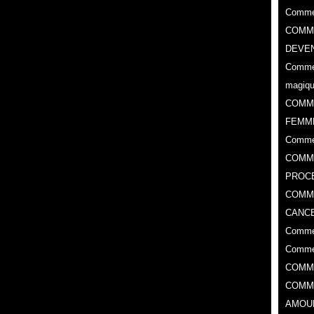
Commen
COMME
DEVEN
Commen
magiq
COMM
FEMM
Comme
COMME
PROC
​COMM
CANCE
Commen
Commen
COMM
COMM
AMOU