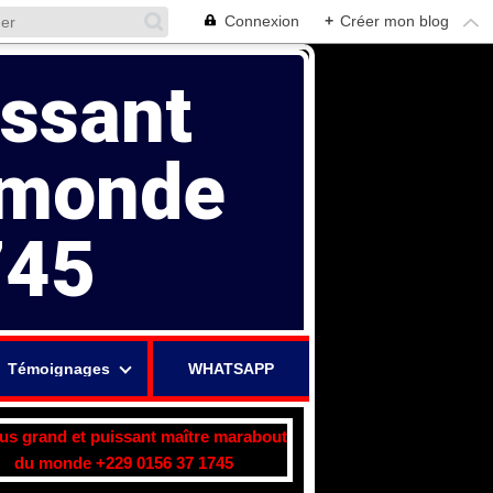
Connexion
+
Créer mon blog
issant
 monde
745
Témoignages
WHATSAPP
lus grand et puissant maître marabout
du monde +229 0156 37 1745