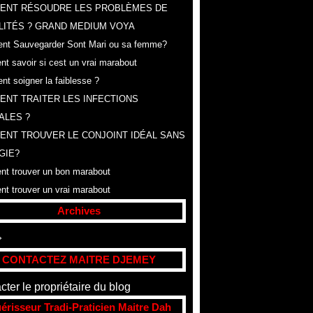
ENT RÉSOUDRE LES PROBLÈMES DE
LITÉS ? GRAND MEDIUM VOYA
t Sauvegarder Sont Mari ou sa femme?
t savoir si cest un vrai marabout
t soigner la faiblesse ?
NT TRAITER LES INFECTIONS
ALES ?
NT TROUVER LE CONJOINT IDÉAL SANS
GIE?
t trouver un bon marabout
t trouver un vrai marabout
Archives
t
(307)
CONTACTEZ MAITRE DJEMEY
cter le propriétaire du blog
érisseur Tradi-Praticien Maitre Dah