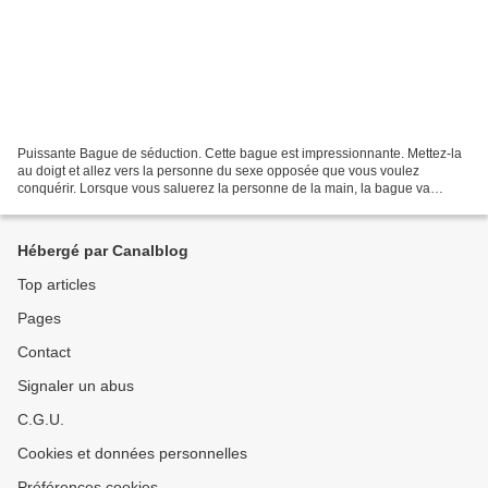
Puissante Bague de séduction. Cette bague est impressionnante. Mettez-la
au doigt et allez vers la personne du sexe opposée que vous voulez
conquérir. Lorsque vous saluerez la personne de la main, la bague va
déclencher dans les 10 secondes un orgasme...
Hébergé par Canalblog
Top articles
Pages
Contact
Signaler un abus
C.G.U.
Cookies et données personnelles
Préférences cookies