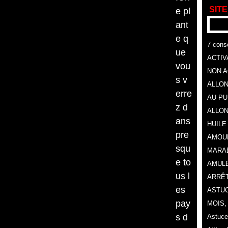
SITE
e pl
ant
e q
7 conse
ue
ACTIV
vou
NON A
s v
ALLON
erre
AU P
z d
ALLON
ans
HUILE
pre
AMOU
squ
MARA
e to
AMULE
us l
ARRÊT
es
ASTUC
pay
MOIS
s d
Astuce