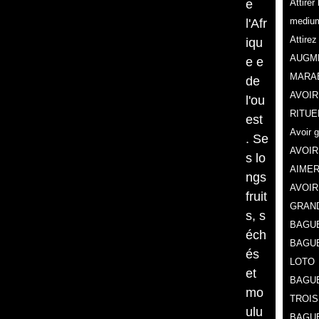
e
Attire
mediu
l'Afr
Attire
iqu
AUGME
e e
MARA
de
AVOIR
l'ou
RITUE
est
Avoir 
. Se
AVOIR
s lo
AIMER
ngs
AVOIR
fruit
GRAN
s, s
BAGUE
éch
BAGU
és
LOTO
et
BAGUE
mo
TROIS
ulu
BAGUE