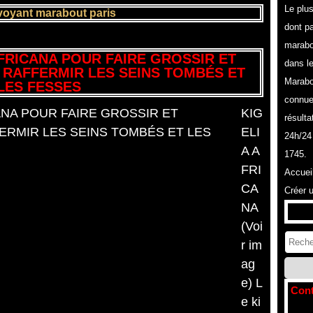
Le plu
voyant marabout paris
dont pa
marabo
FRICANA POUR FAIRE GROSSIR ET
dans l
 RAFFERMIR LES SEINS TOMBÉS ET
Marabo
LES FESSES
connue
KIG
résulta
ELI
24h/24
A A
1745.
FRI
Accuei
CA
Créer 
NA
(Voi
r im
ag
e) L
Cont
e ki