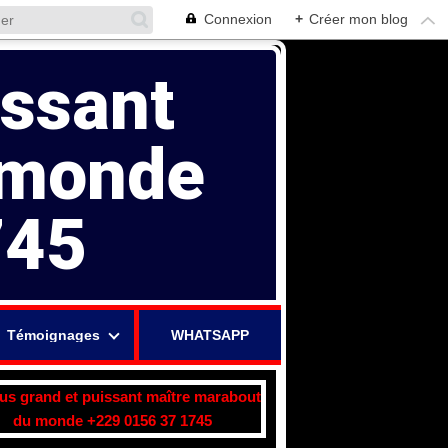
Connexion
+
Créer mon blog
issant
 monde
745
Témoignages
WHATSAPP
lus grand et puissant maître marabout
du monde +229 0156 37 1745