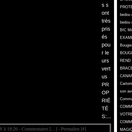
s s
PROTE
ont
bedou 
très
bedou 
pris
BIC M
és
EXAM
pou
Bougie
r le
BOUG
urs
REND 
vert
BRACE
us
CANAR
Cartoma
PR
son av
OP
Comman
RIÉ
COMMA
TÉ
VOTR
S:...
COMME
Y à 18:26 -
Commentaires [
…
]
- Permalien [
#
]
MAGIQ