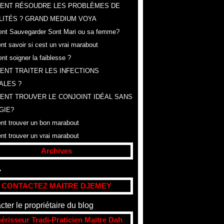
ENT RÉSOUDRE LES PROBLÈMES DE
LITÉS ? GRAND MEDIUM VOYA
t Sauvegarder Sont Mari ou sa femme?
t savoir si cest un vrai marabout
t soigner la faiblesse ?
NT TRAITER LES INFECTIONS
ALES ?
NT TROUVER LE CONJOINT IDÉAL SANS
GIE?
t trouver un bon marabout
t trouver un vrai marabout
Archives
t
(307)
CONTACTEZ MAITRE DJEMEY
cter le propriétaire du blog
érisseur Tradi-Praticien Maitre Dah