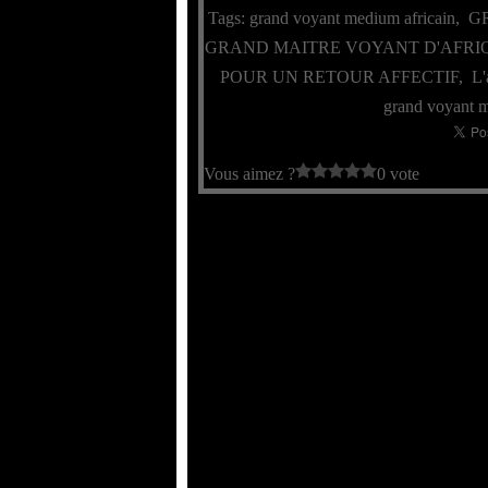
Tags:
grand voyant medium africain
,
G
GRAND MAITRE VOYANT D'AFRI
POUR UN RETOUR AFFECTIF
,
L'
grand voyant m
Vous aimez ?
0 vote