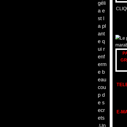
géli
CLIQ
a e
st l
a pl
ant
e q
ui r
P
enf
GR
erm
e b
eau
TEL
cou
p d
e s
ecr
E-MA
ets
.Un