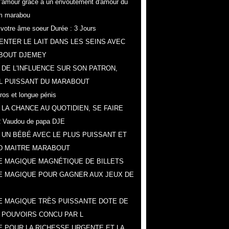
r l'amour grâce a un envoûtement d'amour du
m marabou
z votre âme soeur Durée : 3 Jours
NTER LE LAIT DANS LES SEINS AVEC
BOUT DJEMEY
 DE L'INFLUENCE SUR SON PATRON,
L PUISSANT DU MARABOUT
gros et longue pénis
 LA CHANCE AU QUOTIDIEN, SE FAIRE
 Vaudou de papa DJE
 UN BÉBÉ AVEC LE PLUS PUISSANT ET
D MAITRE MARABOUT
 MAGIQUE MAGNÉTIQUE DE BILLETS
E MAGIQUE POUR GAGNER AUX JEUX DE
 MAGIQUE TRÈS PUISSANTE DOTE DE
 POUVOIRS CONCU PAR L
 POUR LA RICHESSE URGENTE ET LA