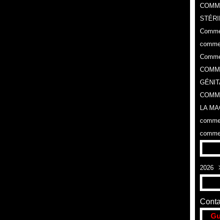
COMM
STÉRI
Commen
commen
Commen
COMME
GÉNIT
COMME
LA MA
commen
commen
2026
Aoû
Conta
Gu