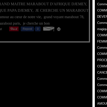
RAND MAITRE MARABOUT D'AFRIQUE DJEMEY
,
Commen
QUE PAPA DJEMEY
,
JE CHERCHE UN MARABOUT
COMME
amour au cœur de notre vie
,
grand voyant marabout 78
,
DEVEN
Commen
arabout paris
,
je cherche un bon
Repost
0
magiq
COMM
FEMM
Comme
COMME
PROC
​COMM
CANCE
Commen
Commen
COMM
COMM
AMOU