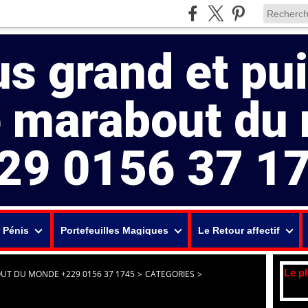
us grand et pu
e marabout du
29 0156 37 1
 Pénis
Portefeuilles Magiques
Le Retour affectif
Le p
UT DU MONDE +229 0156 37 1745
>
CATEGORIES
>