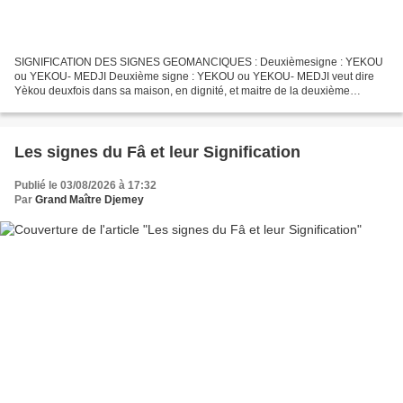
SIGNIFICATION DES SIGNES GEOMANCIQUES : Deuxièmesigne : YEKOU
ou YEKOU- MEDJI Deuxième signe : YEKOU ou YEKOU- MEDJI veut dire
Yèkou deuxfois dans sa maison, en dignité, et maitre de la deuxième
maison. Figuration indicielle : II II II II Sexe: Féminin...
Les signes du Fâ et leur Signification
Publié le 03/08/2026 à 17:32
Par
Grand Maître Djemey