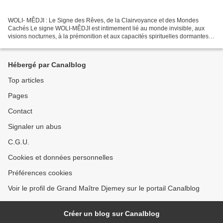
WOLI- MÊDJI : Le Signe des Rêves, de la Clairvoyance et des Mondes
Cachés Le signe WOLI-MÊDJI est intimement lié au monde invisible, aux
visions nocturnes, à la prémonition et aux capacités spirituelles dormantes.
Le mot "Woli" signifie "rêve" ou "révélation"...
Hébergé par Canalblog
Top articles
Pages
Contact
Signaler un abus
C.G.U.
Cookies et données personnelles
Préférences cookies
Voir le profil de Grand Maître Djemey sur le portail Canalblog
Créer un blog sur Canalblog