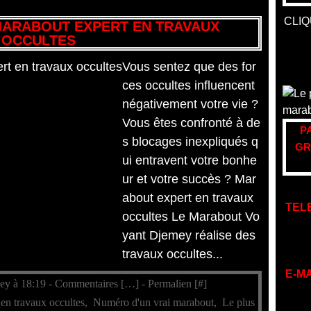
CLIQ
MARABOUT EXPERT EN TRAVAUX
OCCULTES
Vous sentez que des for
ces occultes influencent
négativement votre vie ?
Vous êtes confronté à de
P
s blocages inexpliqués q
GR
ui entravent votre bonhe
ur et votre succès ? Mar
about expert en travaux
TEL
occultes Le Marabout Vo
yant Djemey réalise des
travaux occultes...
E-MA
ey à 18:19 -
Commentaires [
…
]
- Permalien [
#
]
en travaux occultes
,
Numéro d'un vrai marabout
,
Le plus