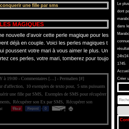
Le plu
onquerir une fille par sms
dont pa
marabo
LES MAGIQUES
dans l
Marabo
e nouvelle d’avoir cette perle magique pour les
connue
ent déjà en couple. Voici les perles magiques t
résulta
qui poussent votre mari à vous aimer le plus. Un
24h/24
ortez ces perles, votre mari, tomberez pour toujo
1745.
Accuei
Y à 19:00 -
Commentaires [
…
]
- Permalien [
#
]
Créer 
ur d'affection
,
10 exemples de texto pour
,
5 sms puissants
érir une fille par SMS
,
Exemples de SMS pour récupérer
ments
,
Récupérer son Ex par SMS
,
Récupérer son
Repost
0
Cont