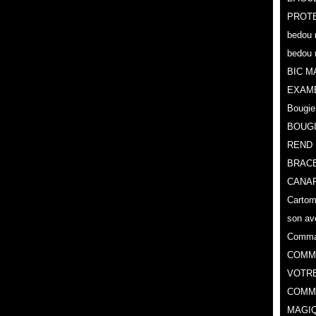
PROTE
bedou 
bedou 
BIC M
EXAM
Bougie
BOUG
REND 
BRACE
CANAR
Cartoma
son av
Comman
COMMA
VOTR
COMME
MAGIQ