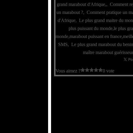
grand marabout d'Afrique,
,
Comment reco
un marabout ?
,
Comment pratique un ma
d'Afrique
,
Le plus grand maitre du mo
plus puissant du monde,le plus gr
monde,marabout puissant en france,meille
SMS
,
Le plus grand marabout du beni
maître marabout guérisseur
Vous aimez ?
0 vote