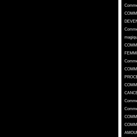
Commen
COMME
DEVEN
Commen
magiq
COMM
FEMM
Comme
COMME
PROC
​COMM
CANCE
Commen
Commen
COMM
COMM
AMOU