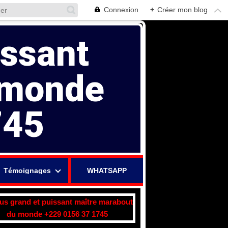
Connexion
+
Créer mon blog
issant
 monde
745
Témoignages
WHATSAPP
lus grand et puissant maître marabout
du monde +229 0156 37 1745