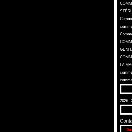
COMM
STÉRI
Commen
commen
Commen
COMME
GÉNIT
COMME
LA MA
commen
commen
2026
Aoû
Conta
Gu