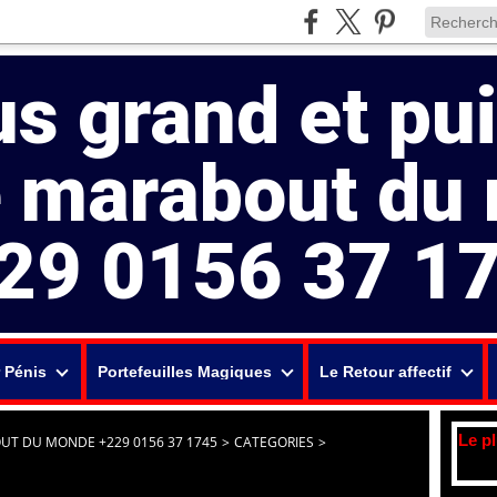
us grand et pu
e marabout du
29 0156 37 1
 Pénis
Portefeuilles Magiques
Le Retour affectif
Le p
UT DU MONDE +229 0156 37 1745
>
CATEGORIES
>