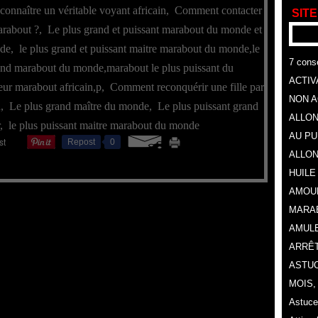
nnaître un véritable voyant africain
,
Comment contacter
SITE
rabout ?
,
Le plus grand et puissant marabout du monde et
nde
,
le plus grand et puissant maitre marabout du monde,le
7 conse
and marabout du monde,marabout le plus puissant du
ACTIV
ur marabout africain,p
,
Comment reconquérir une fille par
NON A
n
,
Le plus grand maître du monde
,
Le plus puissant grand
ALLON
,
le plus puissant maitre marabout du monde
AU P
Repost
0
ALLON
HUILE
AMOU
MARA
AMULE
ARRÊT
ASTUC
MOIS
Astuce