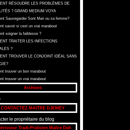
ENT RÉSOUDRE LES PROBLÈMES DE
LITÉS ? GRAND MEDIUM VOYA
t Sauvegarder Sont Mari ou sa femme?
t savoir si cest un vrai marabout
t soigner la faiblesse ?
NT TRAITER LES INFECTIONS
ALES ?
NT TROUVER LE CONJOINT IDÉAL SANS
GIE?
t trouver un bon marabout
t trouver un vrai marabout
Archives
t
(307)
CONTACTEZ MAITRE DJEMEY
cter le propriétaire du blog
érisseur Tradi-Praticien Maitre Dah