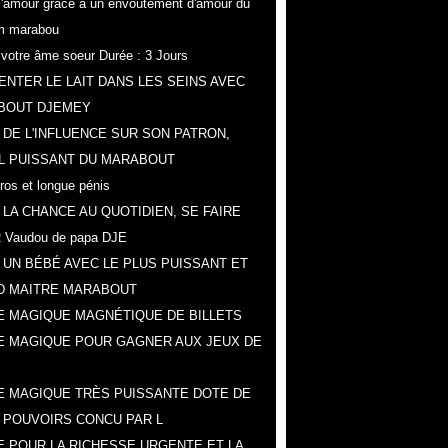
r l'amour grâce a un envoûtement d'amour du
m marabou
z votre âme soeur Durée : 3 Jours
NTER LE LAIT DANS LES SEINS AVEC
BOUT DJEMEY
 DE L'INFLUENCE SUR SON PATRON,
L PUISSANT DU MARABOUT
gros et longue pénis
 LA CHANCE AU QUOTIDIEN, SE FAIRE
 Vaudou de papa DJE
 UN BÉBÉ AVEC LE PLUS PUISSANT ET
D MAITRE MARABOUT
 MAGIQUE MAGNÉTIQUE DE BILLETS
E MAGIQUE POUR GAGNER AUX JEUX DE
 MAGIQUE TRÈS PUISSANTE DOTE DE
 POUVOIRS CONCU PAR L
 POUR LA RICHESSE URGENTE ET LA