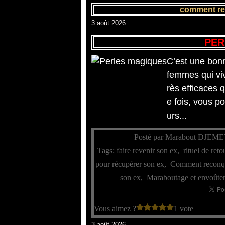
comment rec
3 août 2026
PER
C’est une bonn
femmes qui viv
rès efficaces 
e fois, vous p
urs...
Posté par Marabout DJEME
Tags:
faire revenir son ex
,
rituel de reto
pour récupérer son ex
,
Comment reconqu
son ex
,
Maraboutage et envoûte
Vous aimez ?
1 vote
3 août 2026