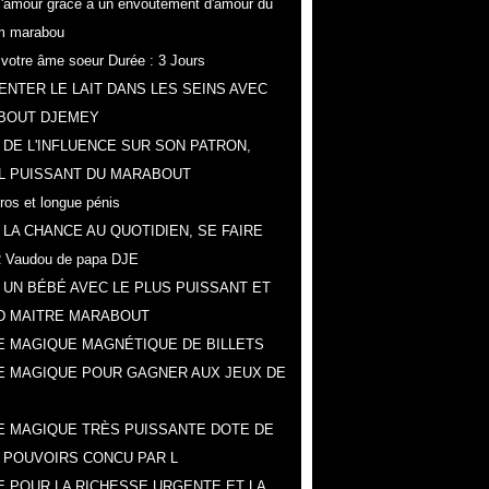
r l'amour grâce a un envoûtement d'amour du
m marabou
z votre âme soeur Durée : 3 Jours
NTER LE LAIT DANS LES SEINS AVEC
BOUT DJEMEY
 DE L'INFLUENCE SUR SON PATRON,
L PUISSANT DU MARABOUT
gros et longue pénis
 LA CHANCE AU QUOTIDIEN, SE FAIRE
 Vaudou de papa DJE
 UN BÉBÉ AVEC LE PLUS PUISSANT ET
D MAITRE MARABOUT
 MAGIQUE MAGNÉTIQUE DE BILLETS
E MAGIQUE POUR GAGNER AUX JEUX DE
 MAGIQUE TRÈS PUISSANTE DOTE DE
 POUVOIRS CONCU PAR L
 POUR LA RICHESSE URGENTE ET LA