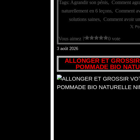
Tags:
Agrandir son pénis
,
Comment agran
naturellement en 6 leçons
,
Comment avo
solutions saines
,
Comment avoir un 
Vous aimez ?
0 vote
3 août 2026
ALLONGER ET GROSSIR
POMMADE BIO NATU