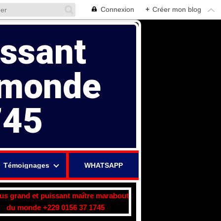
Connexion
+
Créer mon blog
issant
 monde
745
Témoignages
WHATSAPP
lus grand et puissant maître marabout
du monde +229 0156 37 1745