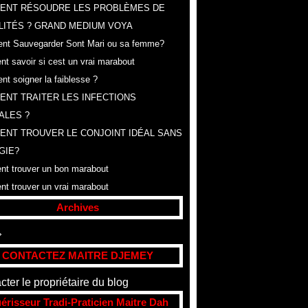
ENT RÉSOUDRE LES PROBLÈMES DE
LITÉS ? GRAND MEDIUM VOYA
t Sauvegarder Sont Mari ou sa femme?
t savoir si cest un vrai marabout
t soigner la faiblesse ?
NT TRAITER LES INFECTIONS
ALES ?
NT TROUVER LE CONJOINT IDÉAL SANS
GIE?
t trouver un bon marabout
t trouver un vrai marabout
Archives
t
(307)
CONTACTEZ MAITRE DJEMEY
cter le propriétaire du blog
érisseur Tradi-Praticien Maitre Dah