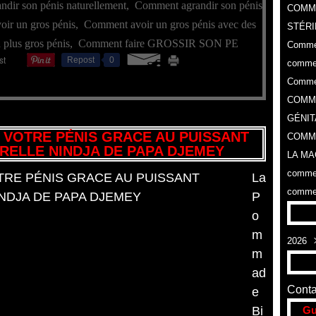
dir son pénis naturellement
,
Comment agrandir son pénis
COMM
ir un gros pénis
,
Comment avoir un gros pénis avec des
STÉRI
plus gros pénis
,
Comment faire GROSSIR SON PE
Commen
Repost
0
commen
Commen
COMME
GÉNIT
 VOTRE PÉNIS GRACE AU PUISSANT
COMME
RELLE NINDJA DE PAPA DJEMEY
LA MA
commen
La
commen
P
o
m
2026
m
Aoû
ad
Conta
e
Bi
Gu