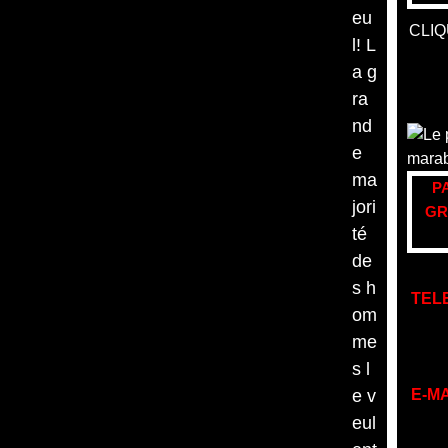
eu
CLIQ
l! L
a g
ra
nd
e
ma
P
jori
GR
té
de
s h
TEL
om
me
s l
e v
E-MA
eul