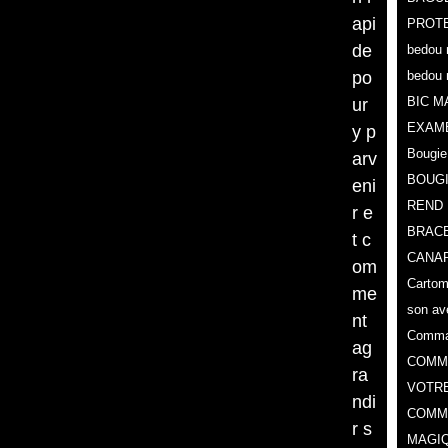
api
PROTE
de
bedou 
po
bedou 
BIC M
ur
EXAM
y p
Bougie
arv
BOUG
eni
REND 
r e
BRACE
t c
CANAR
om
Cartoma
me
son av
nt
Comman
ag
COMMA
ra
VOTR
ndi
COMME
r s
MAGIQ