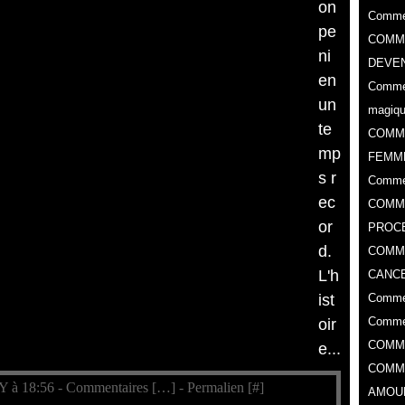
on
Commen
pe
COMME
ni
DEVEN
en
Commen
un
magiq
te
COMM
mp
FEMM
s r
Comme
ec
COMME
or
PROC
d.
​COMM
L'h
CANCE
ist
Commen
Commen
oir
COMM
e...
COMM
Y à 18:56 -
Commentaires [
…
]
- Permalien [
#
]
AMOU