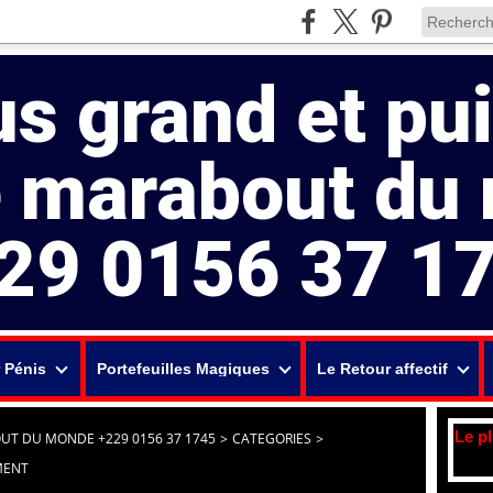
us grand et pu
e marabout du
29 0156 37 1
 Pénis
Portefeuilles Magiques
Le Retour affectif
Le p
UT DU MONDE +229 0156 37 1745
>
CATEGORIES
>
MENT