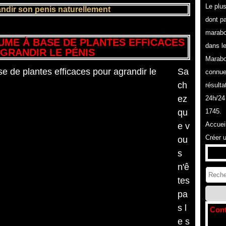
Le plu
dir son penis naturellement
dont pa
marabo
AUME À BASE DE PLANTES EFFICACES
dans l
GRANDIR LE PÉNIS
Marabo
Sa
connue
ch
résulta
ez
24h/24
qu
1745.
Accuei
e v
Créer 
ou
s
n'ê
tes
pa
s l
Cont
e s