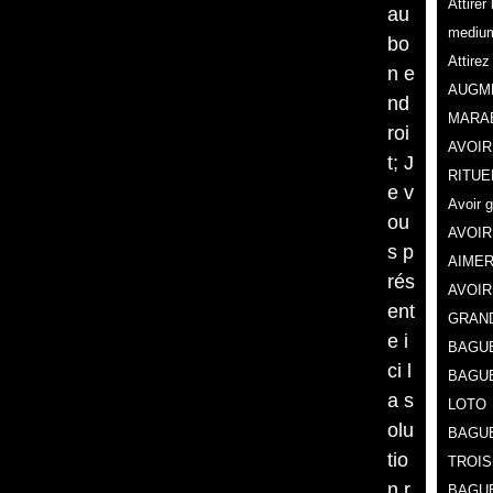
Attire
au
mediu
bo
Attire
n e
AUGME
nd
MARA
roi
AVOIR
t; J
RITUE
e v
Avoir 
ou
AVOIR
s p
AIMER
rés
AVOIR
ent
GRAN
e i
BAGUE
ci l
BAGU
a s
LOTO
olu
BAGUE
tio
TROIS
n r
BAGUE