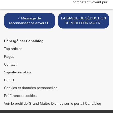
< Message de
​LA BAGUE DE SÉDUCTION
reconnaissance envers le
DU MEILLEUR MAITRE
Grand Marabout Dah
MARABOUT D'AFRIQUE
DJEMEY
ET DU MONDE DJEMEY >
Hébergé par Canalblog
Top articles
Pages
Contact
Signaler un abus
C.G.U.
Cookies et données personnelles
Préférences cookies
Voir le profil de Grand Maître Djemey sur le portail Canalblog