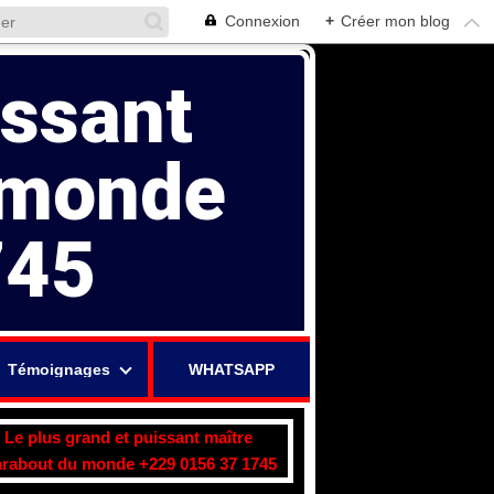
Connexion
+
Créer mon blog
issant
 monde
745
Témoignages
WHATSAPP
Le plus grand et puissant maître
rabout du monde +229 0156 37 1745