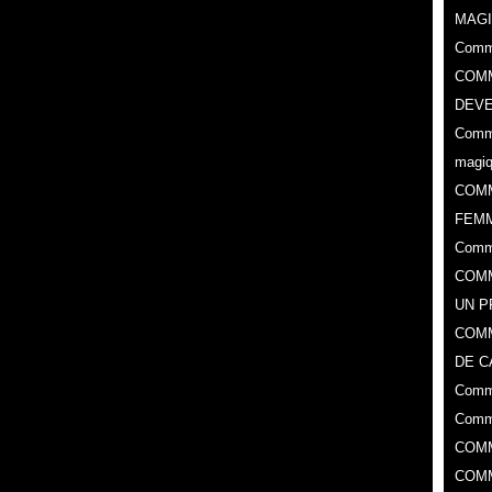
MAGI
Comme
COMM
DEVE
Comme
magi
COM
FEMM
Comm
COMM
UN 
​COM
DE C
Comme
Comme
COMM
COMM