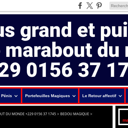
us grand et pu
e marabout du
29 0156 37 1
 Pénis
Portefeuilles Magiques
Le Retour affectif
UT DU MONDE +229 0156 37 1745
>
BEDOU MAGIQUE
>
ma