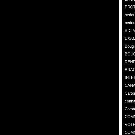
PROT
bedou
bedou
BIC 
EXA
Bougi
BOUG
REND
BRAC
INTE
CANA
Carto
conna
Comma
COMM
VOTR
COMM