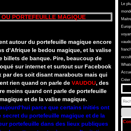
Le pl
monde
 OU PORTEFEUILLE MAGIQUE
Maitr
Europ
voyan
nt autour du portefeuille magique encore
vaudo
s d'Afrique le bedou magique, et la valise
franc
occul
e billets de banque. Pire, beaucoup de
Whats
oqué sur internet et surtout sur Facebook
Accue
x par des soit disant marabouts mais qui
Créer
sent rien quand on parle de
VAUDOU
, des
re moins quand ont parle de portefeuille
agique et de la valise magique.
ujourd'hui parce que certains initiés ont
 le secret du portefeuille magique et de la
Con
eur portefeuille dans des lieux publiques