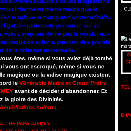
es buvettes et autre à cause d'agitations
, je vous informe en même temps que
le
CL
alise magique est un grand secret d'initiés
t obligatoire pour toute personne qui va
la valise magique de ne pas le révéler aux
 au risque de subir la punition des grands
 de la richesse universelle.
P
vous êtes, même si vous aviez déjà tombé
GR
ui vous ont escroqué, même si vous ne
lle magique ou la valise magique existent
abord le
Vénérable Maître et Grand Prêtre
TEL
EMEY
avant de décider d'abandonner. Et
 la gloire des Divinités.
bénédictions soient !
E-M
CT DE PAPA DJEMEY