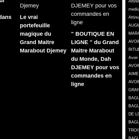
ur
Attir
medi
 dans
Le vrai
Attir
portefeuille
AUGM
magique du
" BOUTIQUE EN
MAR
Grand Maitre
LIGNE " du Grand
AVOI
RITU
Marabout Djemey
Maitre Marabout
Avoir
du Monde, Dah
AVOI
DJEMEY pour vos
AIME
commandes en
AVOI
ligne
GRAN
BAGU
BAGU
DE L
BAGU
TROI
BAGU