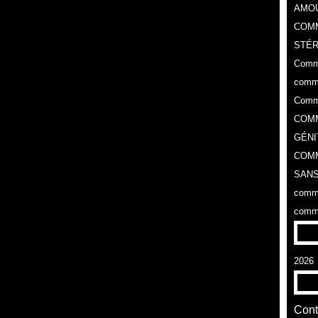
AMOU
COM
STÉR
Comme
comme
Comme
COMM
GÉNI
COMM
SANS
comme
comme
2026
Ao
Cont