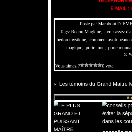
TELEPHONE WH
E-MAIL :
Posté par Marabout DJEME
Tags:
Bedou Magique
,
avoir assez d'a
bedou mystique
,
comment avoir beauco
magique
,
porte mon
,
porte monnai
Vous aimez ?
0 vote
Vo