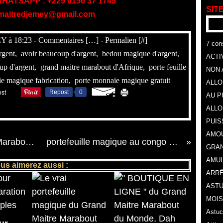
ATSAPP : +229 0156 37 1745
SITE
 maitredjemey@gmail.com
Y à 18:23 -
Commentaires [
…
]
- Permalien [
#
]
7 cons
rgent
,
avoir beaucoup d'argent
,
bedou magique d'argent
,
ACTI
up d'argent
,
grand maitre marabout d'Afrique
,
porte feuille
NON 
e magique fabrication
,
porte monnaie magique gratuit
ALLO
Repost
0
AU P
ALLO
PUIS
AMOU
Les témoins du Grand Maitre Marabout DJEMEY
portefeuille magique au congo brazzaville
GRA
AMUL
us aimerez aussi :
ARRÊ
ASTU
MOIS
Astuc