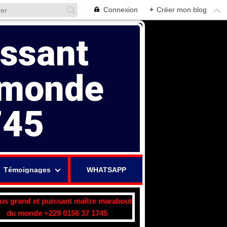
Connexion
+
Créer mon blog
issant
 monde
745
Témoignages
WHATSAPP
lus grand et puissant maître marabout
du monde +229 0156 37 1745