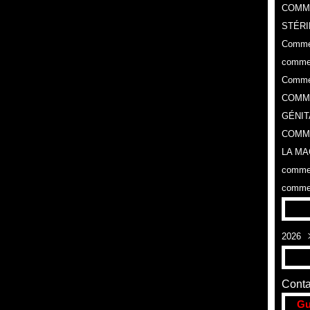
COMM
STÉRI
Commen
commen
Commen
COMME
GÉNIT
COMME
LA MA
commen
commen
2026
Aoû
Conta
Gu