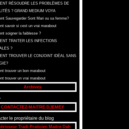
ENT RÉSOUDRE LES PROBLÈMES DE
LITÉS ? GRAND MEDIUM VOYA
t Sauvegarder Sont Mari ou sa femme?
t savoir si cest un vrai marabout
t soigner la faiblesse ?
NT TRAITER LES INFECTIONS
ALES ?
NT TROUVER LE CONJOINT IDÉAL SANS
GIE?
t trouver un bon marabout
t trouver un vrai marabout
Archives
t
(307)
CONTACTEZ MAITRE DJEMEY
cter le propriétaire du blog
érisseur Tradi-Praticien Maitre Dah