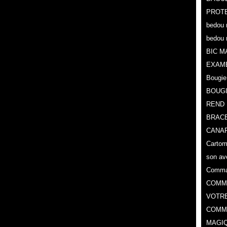
PROTE
bedou 
bedou 
BIC M
EXAM
Bougie
BOUG
REND 
BRACE
CANAR
Cartoma
son av
Comman
COMMA
VOTR
COMME
MAGIQ