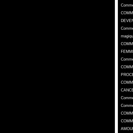
Commen
COMME
DEVEN
Commen
magiq
COMM
FEMM
Comme
COMME
PROC
​COMM
CANCE
Commen
Commen
COMM
COMM
AMOU