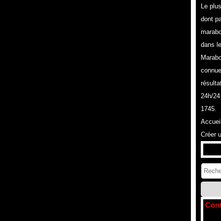
Le plu
dont pa
marabo
dans l
Marabo
connue
résulta
24h/24
1745.
Accuei
Créer 
Cont