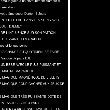
r l'amour grâce a un envoûtement d'amour du
m marabou
z votre âme soeur Durée : 3 Jours
NTER LE LAIT DANS LES SEINS AVEC
BOUT DJEMEY
 DE L'INFLUENCE SUR SON PATRON,
L PUISSANT DU MARABOUT
gros et longue pénis
 LA CHANCE AU QUOTIDIEN, SE FAIRE
 Vaudou de papa DJE
 UN BÉBÉ AVEC LE PLUS PUISSANT ET
D MAITRE MARABOUT
 MAGIQUE MAGNÉTIQUE DE BILLETS
E MAGIQUE POUR GAGNER AUX JEUX DE
 MAGIQUE TRÈS PUISSANTE DOTE DE
 POUVOIRS CONCU PAR L
 POUR LA RICHESSE URGENTE ET LA